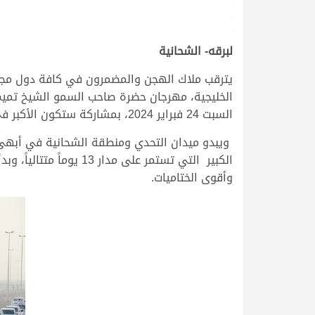
.
.
.
لبرقه- الشحانية
يترقب ملاك الهجن والمضمرون في كافة دول مجلس
الخليجية، مهرجان حضرة صاحب السمو الشيخ تميم ب
السبت 24 فبراير 2024، بمشاركة ستكون الأكبر في تاريخ المهرجان السنوي الكبير.
ويبدو ميدان التحدي ومنطقة الشحانية في أبهى ص
الكبير التي تستمر عل
وأقوى الختاميات.