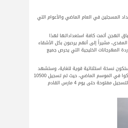
داد المسجلين في العام الماضي والأعوام التي
باق الهجن أتمت كافة استعداداتها لهذا
 المفدى، مشيراً إلى أنهم يرحبون بكل الأشقاء
دة المهرجانات الخليجية التي يحرص جميع
ستكون نسخة استثنائية قوية للغاية، وستشهد
مشاركة هي الأكبر في تاريخ المهرجان السنوي الكبير، مشيراً إلى أن أعداد المسجلين حتى الآن يفوق أعداد من شاركوا في الموسم الماضي، حيث تم تسجيل 10500
مطية حتى الآن في منافسات أبناء القبائل، مقارنة بـ 9665 مطية تم تسجيلها في الموسم الماضي، ومازالت أبواب التسجيل مفتوحة حتى يوم 4 مارس القادم