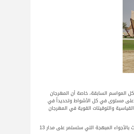
كل المواسم السابقة، خاصة أن المهرجان
 أعلى مستوى في كل الأشواط وتحديداً في
 القياسية والتوقيتات القوية في المهرجان
وتمنى السيد مبارك بن بادي النعيمي التوفيق لكل المشاركين والمضمرين، وأن يستمتع جمهور وعشاق رياضة بالتراث بالأجواء المبهجة التي ستستمر على مدار 13