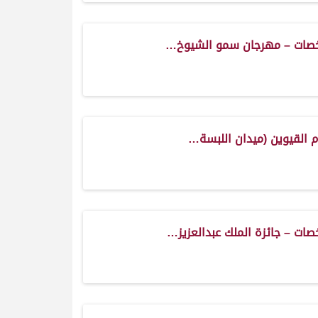
صات – مهرجان سمو الشيوخ…
 القيوين (ميدان اللبسة…
صات – جائزة الملك عبدالعزيز…