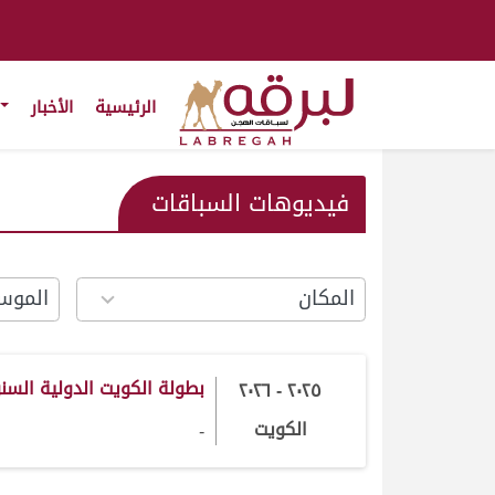
الرئيسية
الأخبار
فيديوهات السباقات
18
13
results
results
vailable
available
بطولة الكويت الدولية الس
٢٠٢٥ - ٢٠٢٦
الكويت
-