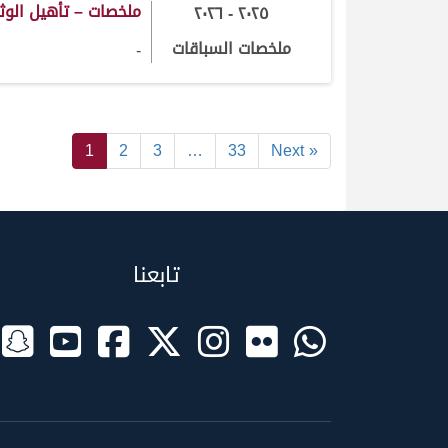
ملخصات – تأهيل الوث
٢٠٢٥ - ٢٠٢٦
ملخصات السباقات
-
1
2
3
…
33
Next »
تابعنا