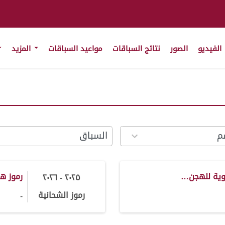
الفيديو
الصور
نتائج السباقات
مواعيد السباقات
المزيد
100
results
available
a
نوية للهجن…
رموز هجن
٢٠٢٥ - ٢٠٢٦
رموز الشحانية
-