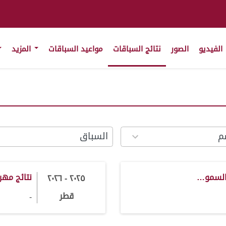
الفيديو
الصور
نتائج السباقات
مواعيد السباقات
المزيد
21
results
available
a
السمو…
نتائج مه
٢٠٢٥ - ٢٠٢٦
قطر
-