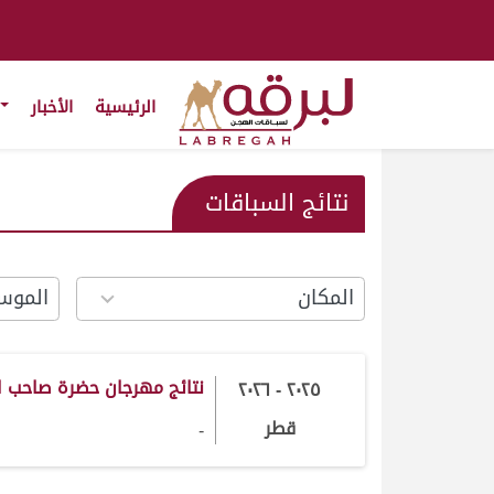
الرئيسية
الأخبار
نتائج السباقات
6
1
results
result
vailable
available
نتائج مهرجان حضرة صاحب 
٢٠٢٥ - ٢٠٢٦
قطر
-