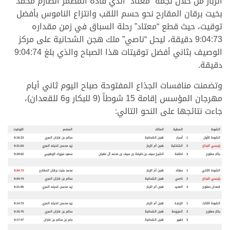
الزبار من خلال نجمه “معتاد” الذي قاده المضمر الصارم محمد
بخيت برقان المقارح نحو حسم اللقب وانتزاع الناموس بأفضل
توقيت، حيث قطع “معتاد” رحلة السباق في زمن مقداره
9:04:73 دقيقة، ليحل “ناصي” ملك هجن الشحانية على مركز
الوصيف بثاني أفضل توقيتات هذا الصباح والذي بلغ 9:04:74
دقيقة.
وتضمنت منافسات الجذاع المفتوحة صباح اليوم ثاني أيام
مهرجان المؤسس إقامة 15 شوطاً (9 للبكار و6 للقعدان)،
جاءت نتائجها على النحو التالي:
الشوط
المطية
المالك
المضمر
التوقيت
الشوط الأول
1
أسرار
هجن الشحانية
سالم بن فاران المري
9:16:23
رئيسي الجذاع
2
الشاذلية
هجن أم الزبار
زيد محسن انديله المري
9:21:63
بكار مفتوح
3
لطامة
الشيخ سيف بن خليفة بن سيف بن محمد آل نهيان
سعيد مبروك الوهيبي
9:29:62
الشوط الثاني
1
معتاد
هجن أم الزبار
محمد بخيت برقان المقارح
9:04:73
رئيسي الجذاع
2
ناصي
هجن الشحانية
سالم بن فاران المري
9:04:74
قعدان مفتوح
3
العديد
هجن أم الزبار
زيد محسن انديله المري
9:21:95
الشوط الثالث
1
الزبارة
هجن أم الزبار
زيد محسن انديله المري
9:14:73
بكار مفتوح
2
المزروعة
هجن الشحانية
سالم بن فاران المري
9:16:75
3
تغيير
هجن الشحانية
جابر بن سالم بن فاران
9:17:47