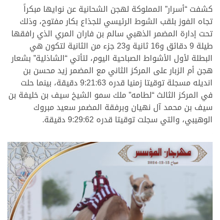
كشفت “أسرار” المملوكة لهجن الشحانية عن نوايها مبكراً
تجاه الفوز بلقب الشوط الرئيسي للجذاع بكار مفتوح، وذلك
تحت إدارة المضمر الذهبي سالم بن فاران المري الذي رافقها
طيلة 9 دقائق و16 ثانية و23 جزء من الثانية لتكون هي
البطلة لأول الأشواط الصباحية اليوم، لتأتي “الشاذلية” بشعار
هجن أم الزبار على المركز الثاني مع المضمر زيد محسن بن
انديله مسجلة توقيتا زمنيا قدره 9:21:63 دقيقة، بينما حلت
في المركز الثالث “لطامه” ملك سمو الشيخ سيف بن خليفة بن
سيف بن محمد آل نهيان وبرفقة المضمر سعيد مبروك
الوهيبي، والتي سجلت توقيتا قدره 9:29:62 دقيقة.
.