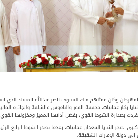
لمهرجان وكان ممثلهم ملك السيوف ناصر عبدالله المسند الذي است
نايا بكار عمانيات، محققة الفوز والناموس والشلفة والجائزة الما
بي، خنجر الثنايا القعدان عمانيات، بعدما تصدر الشوط الرابع ال