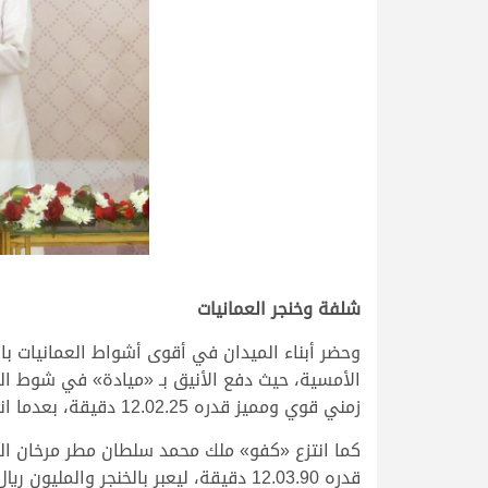
.
.
شلفة وخنجر العمانيات
وحضر أبناء الميدان في أقوى أشواط العمانيات با
الأمسية، حيث دفع الأنيق بـ «ميادة» في شوط الث
زمني قوي ومميز قدره 12.02.25 دقيقة، بعدما انفردت بصدارة الشوط القوي، بفضل أدائها المميز ومخزونها القوي على مدار الشوط الأسرع في منافسات اليوم.
كما انتزع «كفو» ملك محمد سلطان مطر مرخان الكت
قدره 12.03.90 دقيقة، ليعبر بالخنجر والمليون ريال إلى دولة الإمارات الشقيقة.