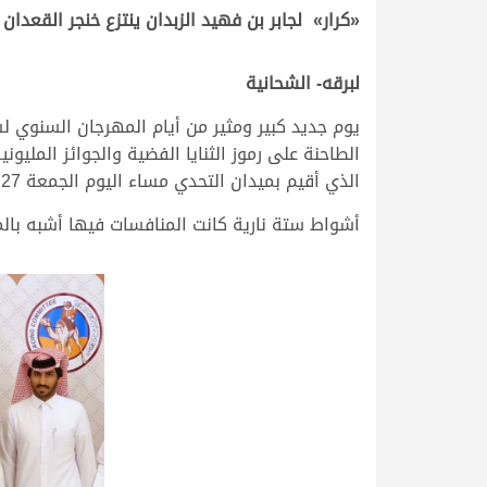
«كرار» لجابر بن فهيد الزبدان ينتزع خنجر القعدان
.
لبرقه- الشحانية
يوم جديد كبير ومثير من أيام المهرجان السنوي 
الطاحنة على رموز الثنايا الفضية والجوائز الملي
الذي أقيم بميدان التحدي مساء اليوم الجمعة 27 ديسمبر 2024، في انطلاق منافسات رموز الكبار وبداية المرحلة الثانية من السباق السنوي الكبير.
أشواط ستة نارية كانت المنافسات فيها أشبه بالم
.