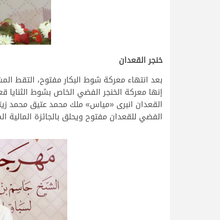
.
خنجر القعدان
بعد انتهاء معركة شوط البكار مفتوح، التقط ال
إنها معركة الخنجر الفضي الخاص بشوط الثنايا قع
القعدان انبرى «مياس» ملك محمد عتيق محمد زيت
الفضي للقعدان مفتوح ويحلق بالجائزة المالية المقدرة بمليون ريال قطري، 
.