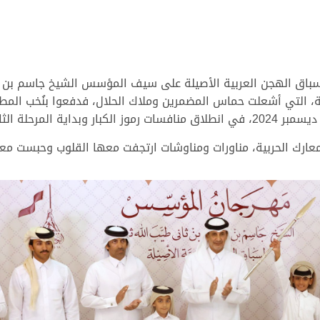
لسباق الهجن العربية الأصيلة على سيف المؤسس الشيخ جاسم بن مح
ونية، التي أشعلت حماس المضمرين وملاك الحلال، فدفعوا بنُخب المط
عارك الحربية، مناورات ومناوشات ارتجفت معها القلوب وحبست معها