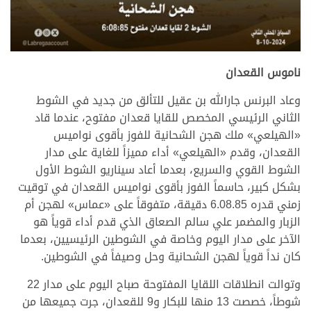
.
ناموس القعدان
وعاد البرنس جارالله بن عقيل للتألق من جديد في الشوط
الثاني الرئيسي المخصص للقايا قعدان مفتوح، عندما قاد
«الهيلعي» ملك هجن الشحانية للفوز بأقوى نواميس
القعدان، وقدم «الهيلعي» أداء مميزاً للغاية على مدار
الشوط القوي والسريع، بعدما أعاد سيناريو الشوط الأول
بشكل كبير، حاسماً الفوز بأقوى نواميس القعدان في توقيت
زمني قدره 6.08.85 دقيقة، متفوقاً على «عماس» لهجن أم
الزبار والمضمر علي سالم الصعاق الذي قدم أداء قوياً هو
الآخر على مدار اليوم وخاصة في الشوطين الرئيسيين، بعدما
كان نداً قوياً لهجن الشحانية وحل وصيفاً في الشوطين.
وتوالت انطلاقات اللقايا المفتوحة صباح اليوم على مدار 22
شوطاً، خصصت 13 منها للبكار و9 للقعدان، جرت جميعها من