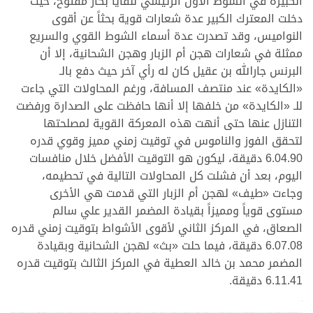
الكبيرة في الشوط الأول الرئيسي للقايا بكار مفتوح، حيث
دخلت المعترك الكبير عدة شعارات قوية بحثاً عن أقوى
النواميس، وقد تصدرت عدة أسماء الشوط القوي والسريع
ممثلة في شعارات هجن أم الزبار وهجن الشحانية، إلا أن
البرنس جارالله بن عقيل كان له رأي آخر حيث دفع بالـ
«الكايدة» عند منتصف المسافة، ورغم المحاولات التي جاءت
للـ «الكايدة» من خلفها إلا أنها حافظت على الصدارة ورفضت
التنازل عنها حتى أنهت هذه المعركة القوية لمصلحتها
لتحقق الفوز والناموس في توقيت زمني مميز وقوي قدره
6.04.90 دقيقة، ليكون هو التوقيت الأفضل خلال منافسات
اليوم، بعد أن فشلت كل المحاولات التالية في تحطيمه،
وجاءت «طيف» لهجن أم الزبار التي قدمت هي الأخرى
مستوى قوياً ومميزاً بقيادة المضمر القدير علي سالم
الصعاق، في المركز الثاني لأقوى الأشواط بتوقيت زمني قدره
6.07.08 دقيقة، فيما حلت «بث» لهجن الشحانية وبقيادة
المضمر محمد بن خالد العطية في المركز الثالث بتوقيت قدره
6.11.41 دقيقة.
>