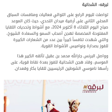
لبرقه- الشحانية
تواصلت لليوم الرابع على التوالي فعاليات ومنافسات السباق
المحلي الثاني على أرضية ميدان التحدي، حيث كان الموعد
صباح اليوم الثلاثاء 8 أكتوبر 2024، مع أشواط وتحديات اللقايا
المفتوحة المخصصة لهجن أصحاب السمو والسعادة الشيوخ،
والتي شهدت تنافساً كبيراً بين عدد من الشعارات الكبيرة
للفوز بصدارة ونواميس الأشواط القوية.
وواصل البرنس جارالله محمد بن عقيل تألقه الكبير هذا
الموسم، وقاد هجن الشحانية للفوز بعدة نقاط قوية، على
رأسها ناموسي الشوطين الرئيسيين للقايا بكار وقعدان.
>