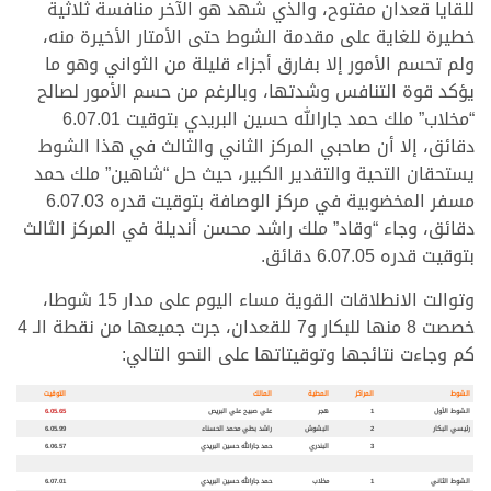
للقايا قعدان مفتوح، والذي شهد هو الآخر منافسة ثلاثية
خطيرة للغاية على مقدمة الشوط حتى الأمتار الأخيرة منه،
ولم تحسم الأمور إلا بفارق أجزاء قليلة من الثواني وهو ما
يؤكد قوة التنافس وشدتها، وبالرغم من حسم الأمور لصالح
“مخلاب” ملك حمد جارالله حسين البريدي بتوقيت 6.07.01
دقائق، إلا أن صاحبي المركز الثاني والثالث في هذا الشوط
يستحقان التحية والتقدير الكبير، حيث حل “شاهين” ملك حمد
مسفر المخضوبية في مركز الوصافة بتوقيت قدره 6.07.03
دقائق، وجاء “وقاد” ملك راشد محسن أنديلة في المركز الثالث
بتوقيت قدره 6.07.05 دقائق.
وتوالت الانطلاقات القوية مساء اليوم على مدار 15 شوطا،
خصصت 8 منها للبكار و7 للقعدان، جرت جميعها من نقطة الـ 4
كم وجاءت نتائجها وتوقيتاتها على النحو التالي:
الشوط
المراكز
المطية
المالك
التوقيت
الشوط الأول
1
هجر
علي صبيح علي البريص
6.05.65
رئيسي البكار
2
البشوش
راشد بطي محمد الحسناء
6.05.99
3
البندري
حمد جارالله حسين البريدي
6.06.57
الشوط الثاني
1
مخلاب
حمد جارالله حسين البريدي
6.07.01