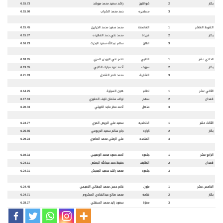
بكار
2
شواهين
راشد سعيد محمد مروشد
6.15.73
3
مستديره
حمد محمد الشراب
6.15.80
الشوط العاشر
1
العاصفة
محمد سعيد محمد الخيارين
6.15.45
بكار
2
فريدة
محمد علي حمد الفهيده
6.15.87
3
اعلان
سالم عبدالله سعيد البخيت
6.16.23
الحادي عشر
1
الظبي
ناصر علي البريص المري
6.18.95
بكار
2
سيوف
أحمد عبيد مبارك الكتبي
6.19.35
3
الشايبة
محمد ناصر الشنجل
6.21.93
الثاني عشر
1
لطام
هجن السيلية
6.14.25
قعدان
2
سهم
نواف سلمان نايف المغيري
6.17.63
3
مذهل
أحمد مطر ماجد الخييلي
6.20.33
الثالث عشر
1
الاتحاديه
سعيد علي البريص المري
6.24.77
بكار
2
كراره
جابر سالم سعيد الجربوعي
6.25.85
3
المتحده
علي الرملي محمد العامري
6.29.23
الرابع عشر
1
جلمود
أحمد حمود محمد الوهيبي
6.19.33
قعدان
2
الطايف
حفيظ حمد عبدالله البعلص
6.24.11
3
جلمود
محمد راشد سعيد الجحيش
6.24.31
الخامس عشر
1
مزون
غانم حسن محمد الجفالي النعيمي
6.24.45
بكار
2
هامه
محمد صالح عبدالهادي المشروم
6.24.71
3
معزة
سعود زايد محمد السهلي
6.28.27