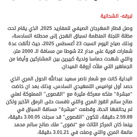
.
.
لبرقه- الشحانية
وصل قطار المهرجان الصيفي للمفاريد 2025, الذي يقام تحت
مظلة اللجنة المنظمة لسباق الهجن إلى محطته السادسة،
وذلك صباح اليوم السبت 23 أغسطس 2025، حيث تألقت عدة
شعارات قوية على مدار 22 شوطا من مسافة الـ 2000 متر،
والتي شهدت حماسا وندية كبيرين بين المشاركين وأيضا من
الجماهير التي ملأت أروقة الميدان.
البداية كانت مع شعار ناصر سعيد عبدالله الحول المري الذي
حصد أول نواميس التمهيدي السادس، وذلك بعد ان خاضت
“مبشرة” ملكه معركة مثيرة مع “القصوى” المملوكة لعلي
صالح سالم القوز المري والتي نافست حتى الرمق الأخير ولكن
لم يحالفها الحظ، وقطعت “مبشرة” مسافة السباق في
2.59.89 دقيقة، لتكون “القصوى” قد سجلت 3.00.05 دقيقة،
بينما كان المركز الثالث مع “نضوى” ملك صالح سالم محمد
مانعة المري والتي وصلت في 3.01.21 دقيقة.