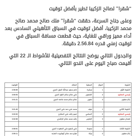
“شقرا” لصالح الزكيبا تطير بأفضل توقيت
وعلى جناح السرعة، حققت “شقرا” ملك صالح محمد صالح
محمد الزكيبا، أفضل توقيت في السباق التأهيلي السادس بعد
أداء مميز وراقي للغاية، حيث قطعت مسافة السباق في
توقيت زمني قدره 2.56.84 دقيقة.
والجدول التالي يوضح النتائج التفصيلية للأشواط الـ 22 التي
أقيمت صباح اليوم على النحو التالي.
.
.
الشوط
المركز
المطية
المالك
التوقيت
الشوط الأول
1
مبشرة
ناصر سعيد عبدالله الحول المري
2:59:89
رئيسي المفاريد
2
القصوى
علي صالح سالم القوز المري
3:00:05
بكار مفتوح
3
نضوى
صالح سالم محمد مانعه المري
3:01:21
الشوط الثاني
1
عنيف
محمد علي حمد علي المري
3:01:46
رئيسي المفاريد
2
السامي
تميم راشد علي المقارح
3:02:00
قعدان مفتوح
3
الفارس
راشد محمد صالح الراشدي
3:02:98
الشوط الثالث
1
مصيحة
علي شفيع علي الفهيده المري
2:58:91
بكار مفتوح
2
جزلة
هزاع حمد صالح أبوشريده العذبه
2:59:11