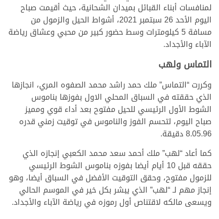
لمنافسات أبناء القبائل بميدان الشحانية، حيث أقيمت صباح
اليوم الأحد 26 سبتمبر 2021، أشواط الحيل والزمول من
مسافة 5 كيلومترات وسط حضور كبير من محبي وعشاق رياضة
الآباء والأجداد.
التماس ولهب
وكررت “التماس” ملك حمد راشد محمد الصفوه المري، انجازها
الذي حققته في السباق المحلي الاول بفوزها بناموس
الشوط الأول الرئيسي للحيل مفتوح بعد أداء قوي ومميز
صباح اليوم، لتحسم الفوز والناموس في توقيت زمني قدره
8.05.96 دقيقة.
كما أعاد “لهب” ملك أحمد سعد محمد الكعبي إنجازه الذي
حققه قبل 10 أيام أيضا بفوزه بناموس الشوط الرئيسي
للزمول مفتوح، وحقق التوقيت الأفضل في السباق أيضا، وهو
إنجاز مهم لـ “لهب” الذي يبشر بكل خير في الموسم الحالي
ويسعى مالكه لاقتناص أول رموزه في رياضة الآباء والأجداد.