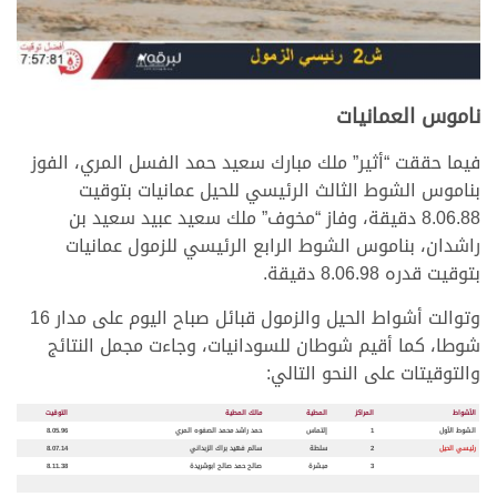
ناموس العمانيات
فيما حققت “أثير” ملك مبارك سعيد حمد الفسل المري، الفوز
بناموس الشوط الثالث الرئيسي للحيل عمانيات بتوقيت
8.06.88 دقيقة، وفاز “مخوف” ملك سعيد عبيد سعيد بن
راشدان، بناموس الشوط الرابع الرئيسي للزمول عمانيات
بتوقيت قدره 8.06.98 دقيقة.
وتوالت أشواط الحيل والزمول قبائل صباح اليوم على مدار 16
شوطا، كما أقيم شوطان للسودانيات، وجاءت مجمل النتائج
والتوقيتات على النحو التالي:
الأشواط
المراكز
المطية
مالك المطية
التوقيت
الشوط الأول
1
إلتماس
حمد راشد محمد الصفوه المري
8.05.96
رئيسي الحيل
2
سلطة
سالم فهيد براك الزبداني
8.07.14
3
مبشرة
صالح حمد صالح ابوشريدة
8.11.38