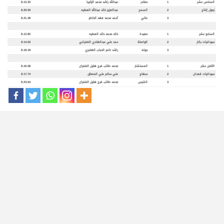
السادس عشر
1
مغادر
عبدالله راشد محمد الزكيبا
8.13.32
زمول إنتاج
2
السمح
عبدالعزيز خالد عبدالله العطيه
8.20.50
3
عالي
أحمد محمد فهد الخاطر
8.21.36
السابع عشر
1
مفيدة
خالد محمد خالد العطيه
8.12.82
سودانيات بكار
2
الواصلة
حمد علي عبدالهادي الغفراني
8.14.02
3
جوله
راشد ناصر الحباب الهاجري
8.18.18
الثامن عشر
1
المستشار
محمد طالب فرج هليل الغفران
8.16.58
سودانيات قعدان
2
سهاج
علي سالم علي الصعاق
8.17.74
3
الشرس
محمد طالب فرج هليل الغفران
8.23.64