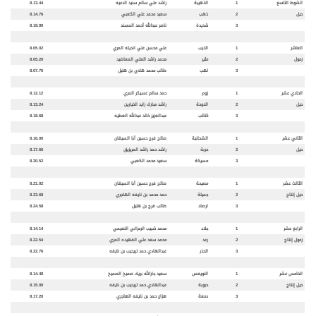
الشوط التاسع
1
الذهيبة
راشد علي سالم سنيد الدعيه
8.13.44
حيل
2
ذهب
سعيد محمد علي الكعبي
8.14.76
3
شديدة
ناصر عبدالله أحمد المسند
8.18.90
العاشر
1
الذيب
علي محسن علي انديله المري
8.05.02
زمول
2
مثير
محمد راشد العلي المعاضيد
8.05.20
3
لهب
طالب محمد هادي بن هليل
8.07.70
الحادي عشر
1
زوم
حمد سالم عسيكر المري
8.12.12
حيل
2
الدوحة
راشد مبارك زايد الخيارين
8.13.24
3
كتائب
عبدالعزيز خالد عبدالله العطيه
8.18.68
الثاني عشر
1
الشحانية
صالح فرج حسين أبا السيقان
8.16.00
حيل
2
حربة
راشد حمد راشد المريزيق
8.17.66
3
مسيكة
سعيد محمد الكعبي
8.20.52
الثالث عشر
1
مصيحة
صالح فرج حسين أبا السيقان
8.21.02
حيل إنتاج
2
جميلة
حمد محمد بن نايفه الهاجري
8.23.68
3
ارصاد
طالب فرج بن هليل
8.24.58
الرابع عشر
1
جلاد
محمد شبيب الرمزاني النعيمي
8.14.14
زمول إنتاج
2
رعد
محمد سعد علي الفهيده المري
8.22.54
3
الحذر
عبدالهادي حمد تريحيب بن نايفه
8.22.76
الخامس عشر
1
النويعس
سعيد جارالله بريك صميخ الصميخ
8.14.48
حيل إنتاج
2
حبوبة
عبدالهادي حمد تريحيب بن نايفه
8.15.00
3
دمعة
هزاع حمد بن نايفه الهاجري
8.17.20