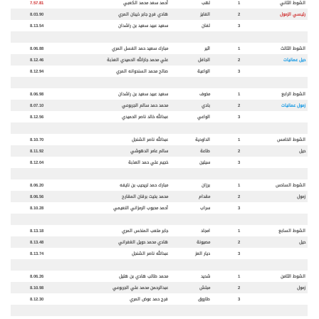
الشوط الثاني
1
لهب
أحمد سعد محمد الكعبي
7.57.81
رئيسي الزمول
2
الفايز
هادي فرج جابر ذيبان المري
8.03.90
3
لفان
سعيد عبيد سعيد بن راشدان
8.13.54
الشوط الثالث
1
اثير
مبارك سعيد حمد الفسل المري
8.06.88
حيل عمانيات
2
الجافل
علي محمد جارالله الحميدي العذبة
8.12.46
3
الواعية
صالح محمد السندوانه المري
8.12.94
الشوط الرابع
1
مخوف
سعيد عبيد سعيد بن راشدان
8.06.98
زمول عمانيات
2
بادي
محمد حمد سالم الجربوعي
8.07.10
3
الواعي
عبدالله خالد ناصر الحميدي
8.12.56
الشوط الخامس
1
الداودية
عبدالله ناصر الشنجل
8.10.70
حيل
2
طاعة
سالم عامر الدهوشي
8.11.92
3
سيلين
خجيم علي حمد العذبة
8.12.04
الشوط السادس
1
برزان
مبارك حمد تريحيب بن نايفه
8.06.20
زمول
2
مقدام
محمد بخيت برقان المقارح
8.06.56
3
سراب
أحمد محبوب الرمزاني النعيمي
8.10.28
الشوط السابع
1
امجاد
جابر متعب المنخس المري
8.13.18
حيل
2
مصيونة
هادي محمد حويل الغفراني
8.13.48
3
ديار العز
عبدالله ناصر الشنجل
8.13.74
الشوط الثامن
1
شديد
محمد طالب هادي بن هليل
8.06.26
زمول
2
مبلش
عبدالرحمن محمد علي الجربوعي
8.10.98
3
طاروق
فرج حمد عوض المري
8.12.30