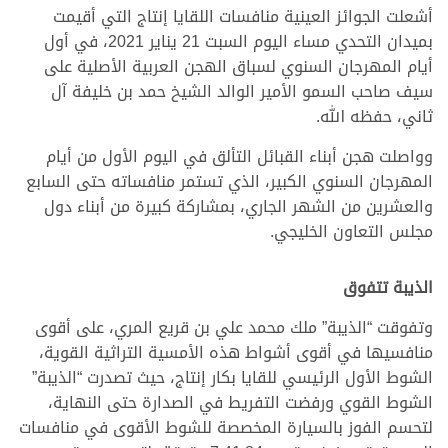
أشعلت الجوائز العينية منافسات اللقايا إنتاج التي أقيمت
بميدان التحدي مساء اليوم السبت 21 يناير 2021، في أول
أيام المهرجان السنوي لسباق الهجن العربية الأصلية على
سيف صاحب السمو الأمير الوالد الشيخ حمد بن خليفة آل
ثاني، حفظه الله.
وواصلت هجن أبناء القبائل التألق في اليوم الأول من أيام
المهرجان السنوي الكبير، الذي تستمر منافساته حتى السابع
والعشرين من الشهر الجاري، بمشاركة كبيرة من أبناء دول
مجلس التعاون الخليجي.
الذيبة تتفوق
وتفوقت “الذيبة” ملك محمد علي بن قريع المري، على أقوى
منافسيها في أقوى أشواط هذه الأمسية التراثية القوية،
الشوط الأول الرئيسي للقايا بكار إنتاج، حيث تصدرت “الذيبة”
الشوط القوي ورفضت التفريط في الصدارة حتى النهاية،
لتحسم الفوز بالسيارة المخصصة للشوط الأقوى في منافسات