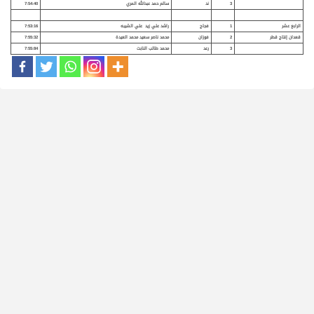
3
ند
سالم حمد عبدالله المري
7:54:40
الرابع عشر
1
فجاج
راشد علي زيد علي الشيبه
7:53:16
قعدان إنتاج قطر
2
فوزان
محمد ناصر سعيد محمد العيدة
7:55:32
3
رعد
محمد طالب النابت
7:55:84