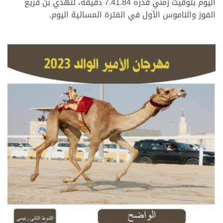
اليوم بتوقيت زمني قدره 7.41.84 دقيقة، لتهدي بن قريع
الفوز والناموس الأول في الفترة المسائية اليوم.
>