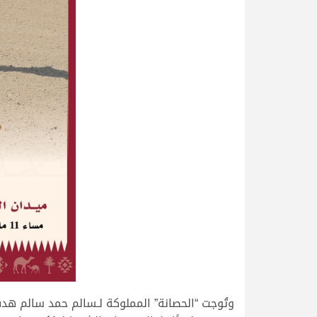
.
وتُوجت “الحصانة” المملوكة لـسالم حمد سالم هدف