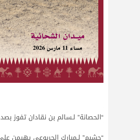
.
.
“الحصانة” لـسالم بن نقادان تفوز بصدا
.
.
“حشيم” لـمبارك الجربوعي يهيمن على