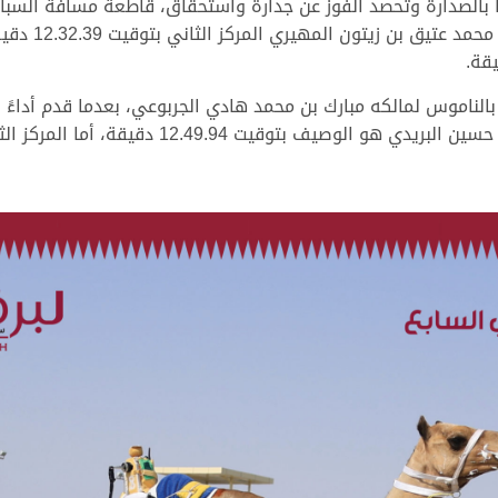
في منافسات ال
اموس لمالكه مبارك بن محمد هادي الجربوعي، بعدما قدم أداءً قويًا
12:46:39 دقيقة، ويكون “منزح” لحمد جارالله علي حس