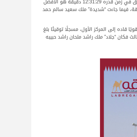
مستوى لافتًا طوال مجريات الشوط لتؤكد جدارتها بالصدارة وتحصد الفوز عن جدارة واستحقاق، قاطعة مسافة السباق في زمن قدره 12:31:29 دقيقة هو الأفضل
أمسية، بينما احتلت “زعفرانة” ملك محمد عتيق بن زيتون المهيري المركز الثاني بتوقيت 12.32.39 دقيقة، فيما جاءت “شديدة” ملك سعيد سالم حمد
 قاده إلى المركز الأول، مسجلًا توقيتًا بلغ
ين البريدي هو الوصيف بتوقيت 12.49.94 دقيقة، أما المركز الثالث فكان “جلاد” ملك راشد ملحان راشد حبيبه