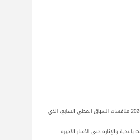
بمشاركة نخب الأصايل من دول مجلس التعاون الخليجي لسن الحيل والزمول، اختتمت مساء اليوم الأربعاء 11 مارس 2026 منافسات السباق المحلي السابع، الذي