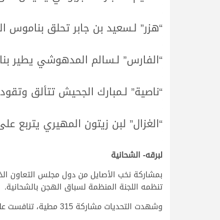
.
.
“هزر” لـسعيد بن جابر تحلق بناموس ا
.
.
“الفارس” لـسالم المدهوشي يطير بن
.
.
“ناصية” لـمبارك الجحيش تتألق وتقود 
.
.
“الغزال” لبن زيتون المهيري يتربع عل
.
.
لبرقه- الشحانية
تنظمه اللجنة المنظمة لسباق الهجن بالشحانية.
وشهدت التحديات مشاركة 315 مطية، تنافست على مدار 13 شوطًا من مسافة الثمانية كيلومترات، في أمسية اتسمت بالندية والإثارة حتى الأمتار الأخيرة.