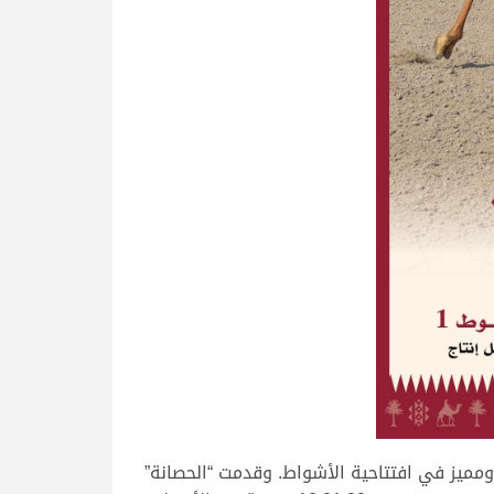
ومميز في افتتاحية الأشواط. وقدمت “الحصانة”