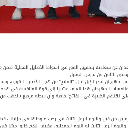
قعدان عن سعادته بتحقيق الفوز في أشواط الأصايل المحلية ضمن من
وحتى الثامن من مارس المقبل.
يس مهرجان قطر للإبل قال: “الفاتح” من هجن الأصايل القوية، وسبق
ل منافسات المهرجان هذا العام، مشيرا إلى قوة المنافسة في هذ
لى ثقتهم الكبيرة في “الفاتح” خاصة وأن سجله مرصع بالذهب من 
رمزين من قبل واليوم الرمز الثالث في رصيده وكلها في مزاينات
اليوم الرمز الثالث له اليوم الحمدلله، مضيفا أنهم كانوا مشاركي