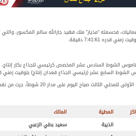
مانيات، فحسمته “مذيار” ملك فهيد جارالله سالم المكسور، والتي
قدره 7:41:61 دقيقة.
وط السابع عشر (رئيسي الجذاع قعدان إنتاج) بتوقيت زمني قدره 7:41:61 دق
اكز
المطية
المالك
الذيبة
سعيد بطي الزعبي