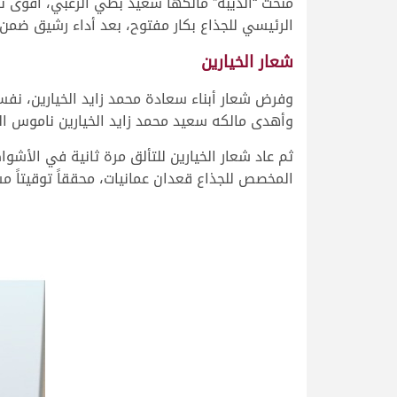
منحت “الذيبة” مالكها سعيد بطي الزعبي، أقوى نو
الرئيسي للجذاع بكار مفتوح، بعد أداء رشيق ضمن لها الفوز في أقوى الأشواط، 
شعار الخيارين
وفرض شعار أبناء سعادة محمد زايد الخيارين، ن
وأهدى مالكه سعيد محمد زايد الخيارين ناموس الشوط بتوق
ثم عاد شعار الخيارين للتألق مرة ثانية في الأش
المخصص للجذاع قعدان عمانيات، محققاً توقيتاً مشابهاً كثيراً لتو