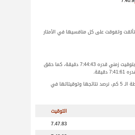
 تألقت وتفوقت على كل منافسيها في الأمتار
وحققت “الفايزة” ملك محمد علي ناصر الغفراني، ناموس الشوط السادس عشر المخصص كرئيسي للجذاع بكار إنتاج، بتوقيت زمني قدره 7:44:43 دقيقة، كما حقق
يقة.
وتواصلت انطلاقات الجذاع قبائل في ختام المرحلة الأولى للمحلي الثالث صباح اليوم على مدار 20 شوطاً، جرت من نقطة الـ 5 كم، نرصد نتائجها وتوقيتاتها في
التوقيت
7.47.83