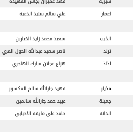
شبريه
فهد عميران بجاش الفهيده
اعمار
علي سالم سنيد الدعيه
الذيب
سعيد محمد زايد الخيارين
ترند
ناصر سعيد عبدالله الحول المري
لذاذ
هزاع عجلان مبارك الهاجري
مذيار
فهيد جارالله سالم المكسور
جميلة
عبيد حمد جارالله سالمين
الدانه
حامد علي مايقه الأحبابي