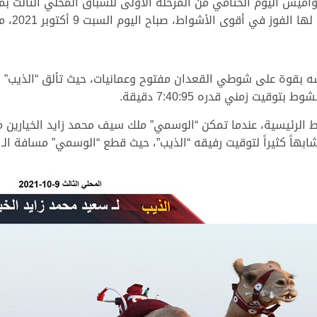
اميس اليوم الختامي من المرحلة الأولى للسباق المحلي الثالث بم
صباح اليوم السبت 9 أكتوبر 2021، محققة توقيتاً زمنياً قدره 7:47:83 دقيقة.
فسه بقوة على شوطي القعدان مفتوح وعمانيات، حيث تألق “الذيب” 
يت زمني قدره 7:40:95 دقيقة.
واط الرئيسية، عندما تمكن “الوسمي” ملك سيف محمد زايد الخيارين 
قيت رفيقه “الذيب”، حيث قطع “الوسمي” مسافة الـ 5 كم في توقيت زمني قدره 7:40:91 دقيقة.