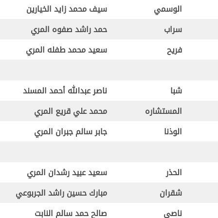
الوسمي
سيف محمد زايد الخيارين
سراب
حمد راشد صفوه المري
فريح
سعيد محمد طفله المري
شبا
ناصر عبدالله أحمد المسند
المستشاره
محمد علي قريع المري
الوذنا
جابر سالم جبران المري
الحذر
سعيد عبيد رشدان المري
شقران
مبارك حسين راشد الجربوعي
ناصي
صالح حمد سالم النابت