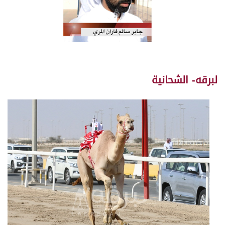
لبرقه- الشحانية