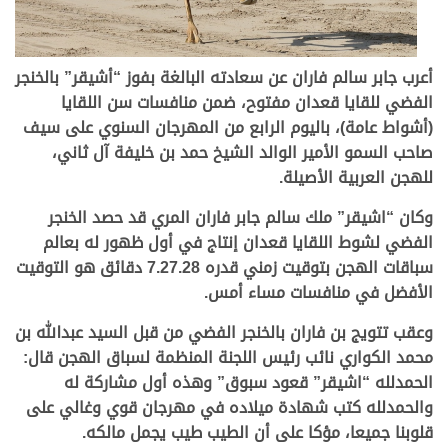
أعرب جابر سالم فاران عن سعادته البالغة بفوز “أشيقر” بالخنجر
الفضي للقايا قعدان مفتوح، ضمن منافسات سن اللقايا
(أشواط عامة)، باليوم الرابع من المهرجان السنوي على سيف
صاحب السمو الأمير الوالد الشيخ حمد بن خليفة آل ثاني،
للهجن العربية الأصيلة.
وكان “اشيقر” ملك سالم جابر فاران المري قد حصد الخنجر
الفضي لشوط اللقايا قعدان إنتاج في أول ظهور له بعالم
سباقات الهجن بتوقيت زمني قدره 7.27.28 دقائق هو التوقيت
الأفضل في منافسات مساء أمس.
وعقب تتويج بن فاران بالخنجر الفضي من قبل السيد عبدالله بن
محمد الكواري نائب رئيس اللجنة المنظمة لسباق الهجن قال:
الحمدلله “اشيقر” قعود سبوق” وهذه أول مشاركة له
والحمدلله كتب شهادة ميلاده في مهرجان قوي وغالي على
قلوبنا جميعا، مؤكا على أن الطيب طيب يجمل مالكه.