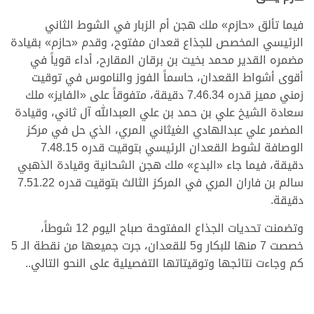
فيما تألق «حازم» ملك هجن أم الزبار في الشوط الثاني
الرئيسي المخصص للجذاع قعدان مفتوح، وقدم «حازم» بقيادة
مضمره القدير محمد بخيت بن برقان المقارح، أداء قوياً في
أقوى أشواط القعدان، حاسماً الفوز والناموس في توقيت
زمني مميز قدره 7.46.34 دقيقة، متفوقاً على «الفايز» ملك
سعادة الشيخ علي بن حمد بن علي العبدالله آل ثاني، وقيادة
المضمر علي عبدالهادي الغيثاني المري، الذي حل في مركز
الوصافة لشوط القعدان الرئيسي بتوقيت قدره 7.48.15
دقيقة، فيما جاء «البدع» ملك هجن الشحانية وقيادة الذهبي
سالم بن فاران المري في المركز الثالث بتوقيت قدره 7.51.22
دقيقة.
وتضمنت تحديات الجذاع المفتوحة صباح اليوم 12 شوطاً،
خصصت 7 منها للبكار و5 للقعدان، جرت جميعها من نقطة الـ 5
كم وجاءت نتائجها وتوقيتاتها التفصيلية على النحو التالي..
.
.
.