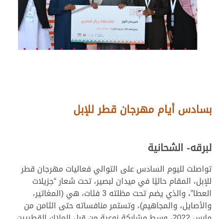
بسادس أيام مهرجان قطر للإبل
لبرقه- الشحانية
تواصلت لليوم السادس على التوالي فعاليات مهرجان قطر
للإبل، المقام حاليًا في ميدان لبصير، تحت شعار “جزيلات
العطا”، والذي يضم تحت مظلته 3 فئات، هي (المغاتير،
والأصايل، والمجاهيم)، وتستمر منافساته حتى الثامن من
مارس 2022، وسط مشاركة نوعية من قبل الملاك القطريين