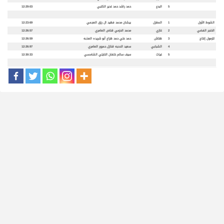
5
البدع
حمد راشد حمد غدير الكتبي
12:29:03
الشوط الأول
1
المغزل
بيشان محمد فهيد ال رزق العجمي
12:23:69
الخنجر الفضي
2
غازي
محمد الحزمي قناص العامري
12:26:57
للزمول إنتاج
3
هتاش
حمد علي حمد هزاع أبو شريده العذبه
12:26:59
4
الشبابي
سعيد الدحبه قنازل حمرور العامري
12:26:97
5
غياث
سيف سالم خلفان النايلي الشامسي
12:30:33