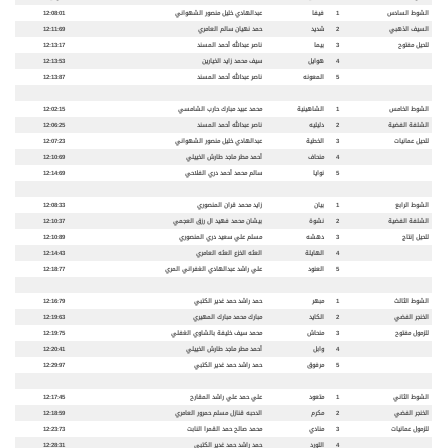
الشوط السادس
1
فيفا
عبدالهادي خليل منصور الشهواني
12:08:01
السيف الذهبي
2
شديد
حمد نهيان سالم العامري
12:11:69
للحيل مفتوح
3
بيما
ناصر عبدالله أحمد المسند
12:13:17
4
هوايل
سيف محمد زايد الخيارين
12:13:53
5
المعونه
ناصر عبدالله أحمد المسند
12:13:87
الشوط الخامس
1
الشاهينية
محمد عبيد مبارك حارب الشامسي
12:02:15
الشلفة الفضية
2
دليليه
ناصر عبدالله أحمد المسند
12:06:25
للحيل عمانيات
3
الخطية
عبدالهادي خليل منصور الشهواني
12:07:23
4
منحاف
أحمد مطر ماجد طارش الخييلي
12:10:69
5
نوايا
سالم محمد أحمد دري الفلاحي
12:14:69
الشوط الرابع
1
بيان
زايد محمد قران المنصوري
12:08:33
الشلفة الفضية
2
نشوة
بيشان محمد فهيد ال رزق العجمي
12:10:37
للحيل إنتاج
3
دهشه
مسلم علي سعيد دري المنصوري
12:10:89
4
الهايلة
العثه الخزع العثه العامري
12:14:43
5
العنود
علي راشد عبدالهادي الغفراني المري
12:18:77
الشوط الثالث
1
مبهر
حمد راشد حمد غدير الكتبي
12:16:79
الخنجر الفضي
2
الكايد
مبارك محمد مبارك المهيري
12:19:63
للزمول مفتوح
3
منحاش
محمد سيف خليفة بالشاوي الغفلي
12:19:75
4
وابل
أحمد مطر ماجد طارش الخييلي
12:20:41
5
مرفوق
حمد راشد حمد غدير الكتبي
12:29:97
الشوط الثاني
1
متعود
علي حمد علي راشد المقارح
12:17:45
الخنجر الفضي
2
مكرم
الدحبه قنازل مسلم حمرور العامري
12:18:59
للزمول عمانيات
3
منادي
محمد صالح حمد القمرا النابت
12:23:73
4
اللورد
حمد راشد حمد غدير الكتبي
12:28:31