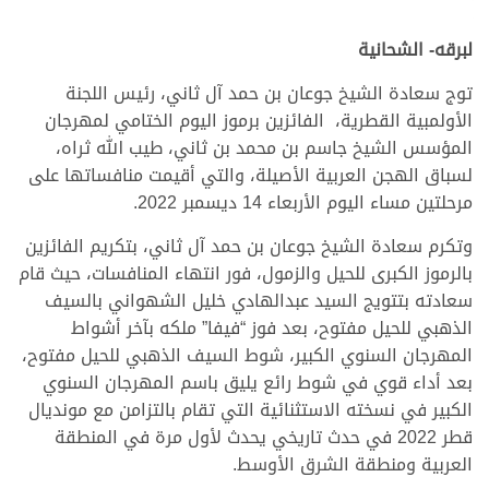
لبرقه- الشحانية
توج سعادة الشيخ جوعان بن حمد آل ثاني، رئيس اللجنة
الأولمبية القطرية، الفائزين برموز اليوم الختامي لمهرجان
المؤسس الشيخ جاسم بن محمد بن ثاني، طيب الله ثراه،
لسباق الهجن العربية الأصيلة، والتي أقيمت منافساتها على
مرحلتين مساء اليوم الأربعاء 14 ديسمبر 2022.
وتكرم سعادة الشيخ جوعان بن حمد آل ثاني، بتكريم الفائزين
بالرموز الكبرى للحيل والزمول، فور انتهاء المنافسات، حيث قام
سعادته بتتويج السيد عبدالهادي خليل الشهواني بالسيف
الذهبي للحيل مفتوح، بعد فوز “فيفا” ملكه بآخر أشواط
المهرجان السنوي الكبير، شوط السيف الذهبي للحيل مفتوح،
بعد أداء قوي في شوط رائع يليق باسم المهرجان السنوي
الكبير في نسخته الاستثنائية التي تقام بالتزامن مع مونديال
قطر 2022 في حدث تاريخي يحدث لأول مرة في المنطقة
العربية ومنطقة الشرق الأوسط.