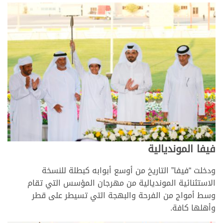
فيفا المونديالية
ودخلت “فيفا” التاريخ من أوسع أبوابه كبطلة للنسخة
الاستثنائية المونديالية من مهرجان المؤسس التي تقام
وسط أمواج من الفرحة والبهجة التي تسيطر على قطر
وأهلها كافة.