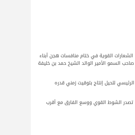
اليوم الخميس 12 يناير 2023، تحديات كبيرة بين عدد من الشعارات القوية في ختام منافسات هجن أبناء
احب السمو الأمير الوالد الشيخ حمد بن خليفة
لرئيسي للحيل إنتاج بتوقيت زمني قدره
 تصدر الشوط القوي ووسع الفارق مع أقرب