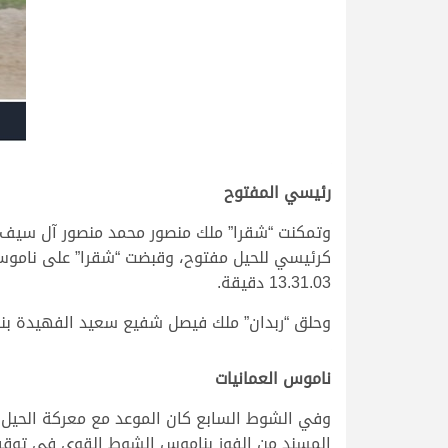
رئيسي المفتوح
وتمكنت “شقرا” ملك منصور محمد منصور آل سيف 
كرئيسي للحيل مفتوح، وقبضت “شقرا” على ناموس 
13.31.03 دقيقة.
وحلق “ربدان” ملك فيصل شفيع سعيد الفهيدة بناموس 
ناموس العمانيات
وفي الشوط السابع كان الموعد مع معركة الحيل عم
المسند من الفوز بناموس الشوط القوي في توقيت زمني مميز قدره 13.16.33 دقيقة، 