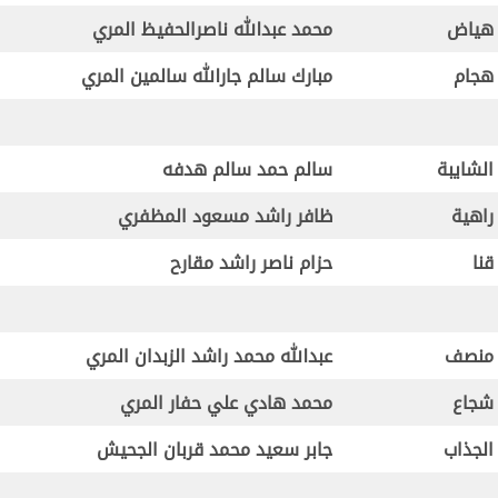
هياض
محمد عبدالله ناصرالحفيظ المري
هجام
مبارك سالم جارالله سالمين المري
الشايبة
سالم حمد سالم هدفه
راهية
ظافر راشد مسعود المظفري
قنا
حزام ناصر راشد مقارح
منصف
عبدالله محمد راشد الزبدان المري
شجاع
محمد هادي علي حفار المري
الجذاب
جابر سعيد محمد قربان الجحيش