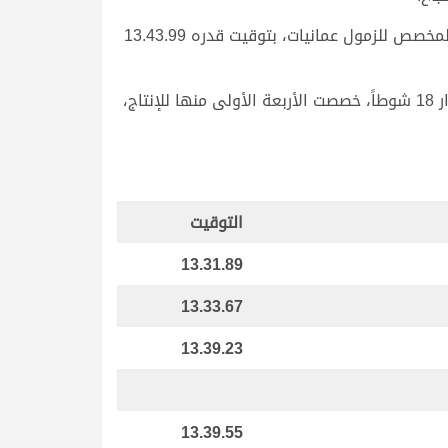
واختتم “مخوف” ملك سعيد عبيد سعيد بن رشدان الفوز بآخر الأشواط الرئيسية اليوم، بفوزه بناموس الشوط الثامن المخصص للزمول عمانيات، بتوقيت قدره 13.43.99
وتوالت انطلاقات الحيل والزمول في ختام منافسات هجن أبناء القبائل بالسباق المحلي السادس صباح اليوم، على مدار 18 شوطاً، خصصت الأربعة الأولى منها للإنتاج،
التوقيت
13.31.89
13.33.67
13.39.23
13.39.55