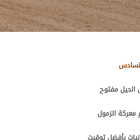
السادس
 الحيل مفتوح
معركة الزمول
انيات بأفضل توقيت