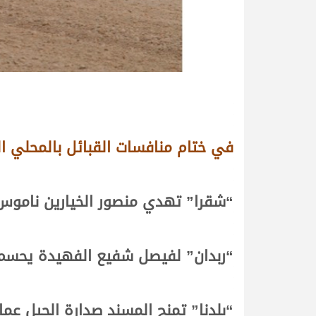
في ختام منافسات القبائل بالمحلي 
“شقرا” تهدي منصور الخيارين ناموس
“ربدان” لفيصل شفيع الفهيدة يحسم 
“بلدنا” تمنح المسند صدارة الحيل عم