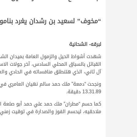
“مخوف” لسعيد بن رشدان يغرد بنامو
لبرقه- الشحانية
القبائل بالسباق المحلي السادس، آخر جولات الا
آل ثاني، الذي هتنطلق منافساته في الحادي والع
ونجحت “دمعة” ملك حمد سالم نهيان العامري في ا
13.31.89 دقيقة.
كما حسم “مطران” ملك حمد علي حمد أبو صلعة ال
ملاحقيه، ليحسم الفوز والصدارة في توقيت زمني قدره 13.39.55
>