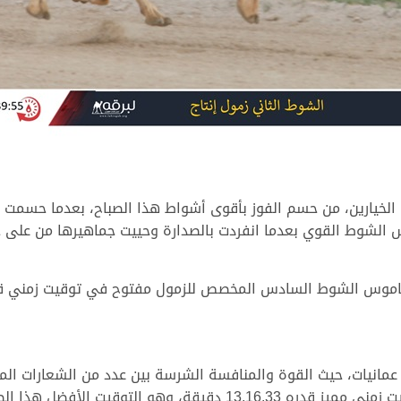
الخيارين، من حسم الفوز بأقوى أشواط هذا الصباح، بعدما حسمت
الشوط القوي بعدما انفردت بالصدارة وحييت جماهيرها من على خط
الشوط السادس المخصص للزمول مفتوح في توقيت زمني قدره 13.48.87 دق
انيات، حيث القوة والمنافسة الشرسة بين عدد من الشعارات المميز
وهو التوقيت الأفضل هذا الصباح.