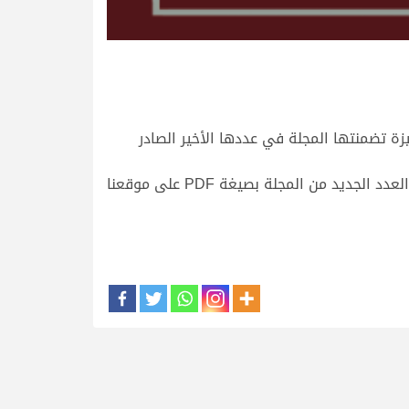
زة تضمنتها المجلة في عددها الأخير الصادر
تم توزيع المجلة المطبوعة مؤخراً بميدان التحدي على مدار الأسبوع الحالي، ولمن فاته العدد الورقي يمكنه مطالعة العدد الجديد من المجلة بصيغة PDF على موقعنا