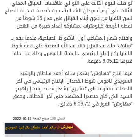
تواصلت لليوم الثالث على التوالي منافسات السباق المحلي
الثالث على أرضية ميدان الشحانية، حيث خصصت تحديات الصباح
لسن اللقايا من هجن أبناء القبائل على مدار 15 شوطاً من
نقطة الأربعة كيلومترات بمشاركة أعداد كبيرة من الهجن.
وافتتح شعار المشاغب أول الأشواط الصباحية، عندما دفع بـ
“ميلاف” ملك عبدالعزيز خالد عبدالله العطية على قمة شوط
اللقايا بكار إنتاج الرئيسي حاسمة الناموس, وذلك عبر رحلة
قدرها 6.05.12 دقيقة.
فيما انتزع “مهاوش” بشعار سالم أحمد سلطان بالرشيد
السويدي ناموس شوط القعدان الإنتاج الرئيسي في آخر
اللحظات، متفوقا على “عشيرج” بشعار محمد وليد إبراهيم
السيد الذي كان متصدرا للمشهد حتى آخر اللحظات، وحقق
“مهاوش” الفوز في 6.06.72 دقائق.