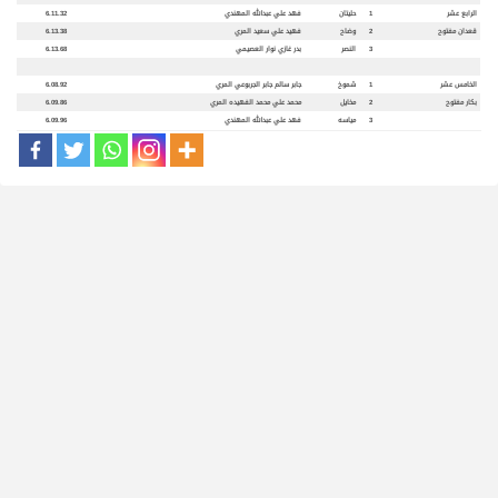
الرابع عشر
1
حليتان
فهد علي عبدالله المهندي
6.11.32
قعدان مفتوح
2
وضاح
فهيد علي سعيد المري
6.13.38
3
النصر
بدر غازي نوار العصيمي
6.13.68
الخامس عشر
1
شموخ
جابر سالم جابر الجربوعي المري
6.08.92
بكار مفتوح
2
مخايل
محمد علي محمد الفهيده المري
6.09.86
3
مياسه
فهد علي عبدالله المهندي
6.09.96