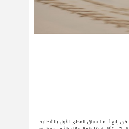
ل المضمر محمد بن خالد العطية حضوره القوي مع هجن الشعار الأدعم، في انطلاقة الموسم الجديد 2023-2024، في رابع أيام السباق المحلي الأول بالشحانية
 الرئيسية التي تألق فيها بقوة، وقاد كلاً من «حكاية»