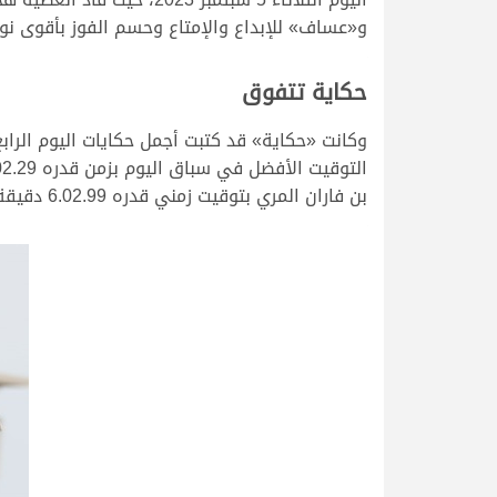
و«عساف» للإبداع والإمتاع وحسم الفوز بأقوى نو
حكاية تتفوق
وكانت «حكاية» قد كتبت أجمل حكايات اليوم الراب
بن فاران المري بتوقيت زمني قدره 6.02.99 دقيقة، وهو الفارق الضئيل الذي صنع إثارة وقوة وندية الشوط الأول الرئيسي في مستهل منافسات اليوم.