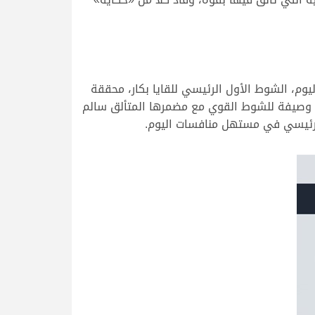
وم، الشوط الأول الرئيسي للقايا بكار، محققة
انية أيضاً والتي جاءت وصيفة للشوط القوي مع مضمرها المتألق سالم