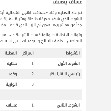
عساف يعسف
ثم عاد العطية وقاد «عساف» لهجن الشحانية أيض
الشوط الذي شهد معركة طاحنة ومثيرة للغاية عل
جداً عن «مشيرب» لهجن أم الزبار الذي قاده المضم
التفاصيل الخاصة بالنتائج والتوقيتات التي أسفرت 
الأشواط
المراكز
المطية
الشوط الأول
1
حكاية
رئيسي اللقايا بكار
2
وقود
3
الوارية
الشوط الثاني
1
عساف