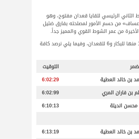
الثاني الرئيسي للقايا قعدان مفتوح، وهو
«عساف» من حسم الأمور لمصلحته بفارق ضئيل
أخيرة من عمر الشوط القوي والمميز جداً.
وتوالت الانطلاقات والمنافسات الشرسة على مستوى هجن اللقايا مفتوح صباح اليوم على مدار 16 شوطاً، خصصت 10 منها للبكار و6 للقعدان، وفيما يلي نرصد كافة
ضمر
التوقيت
د بن خالد العطية
6:02:29
م بن فاران المري
6:02:99
 محسن انديلة
6:10:13
د بن خالد العطية
6:13:19