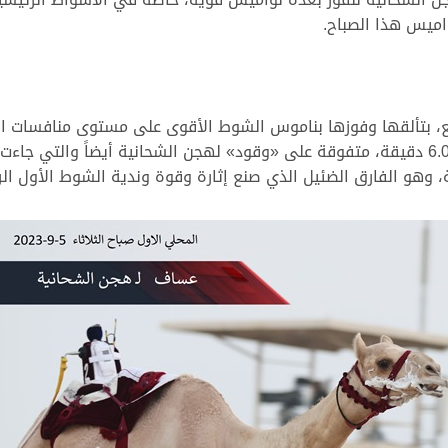
اميس هذا الصباح.
ع، بتألقها وفوزها بناموس الشوط الأقوى على مستوى منافسات الي
التوقيت الأفضل في سباق اليوم بزمن قدره 6.02.29 دقيقة، متفوقة على «وقود» لهجن الشح