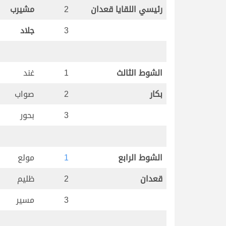
رئيسي اللقايا قعدان
2
مشيرب
3
جلاد
الشوط الثالث
1
غند
بكار
2
صواب
3
بحور
الشوط الرابع
1
مولع
قعدان
2
ظليم
3
مسير