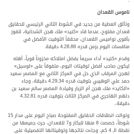
.
ناموس القعدان
وتألق العطية من جديد في الشوط الثاني الرئيسي للحقايق
قعدان مفتوح، عندما قاد «كنيد» ملك هجن الشحانية، للفوز
بأقوى نواميس القعدان، محققاً التوقيت الأفضل في
منافسات اليوم بزمن قدره 4.28.88 دقيقة.
وقدم «كنيد» أداء سريعاً بفضل امتلاكه مخزوناً قوياً، أهله
ليكون صاحب أفضل توقيتات اليوم، متفوقاً على «لوسيل»
لهجن المرقاب الذي حل في المركز الثاني مع المضمر سعيد
حمد علي الوهيبي بتوقيت قدره 4.29.34 دقيقة، وجاء
«الكايد» ملك هجن أم الزبار وقيادة المضمر سالم سعيد بن
دلهم الهاجري في المركز الثالث بتوقيت قدره 4.32.81
دقيقة..
وتوالت انطلاقات الحقايق المفتوحة صباح اليوم على مدار 15
شوطاً، خصصت 8 منها للبكار و7 للقعدان، جرت جميعها من
نقطة الـ 4 كم، وجاءت نتائجها وتوقيتاتها التفصيلية على