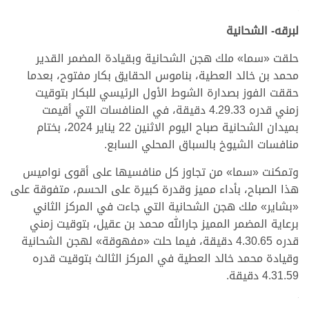
.
لبرقه- الشحانية
حلقت «سما» ملك هجن الشحانية وبقيادة المضمر القدير
محمد بن خالد العطية، بناموس الحقايق بكار مفتوح، بعدما
حققت الفوز بصدارة الشوط الأول الرئيسي للبكار بتوقيت
زمني قدره 4.29.33 دقيقة، في المنافسات التي أقيمت
بميدان الشحانية صباح اليوم الاثنين 22 يناير 2024، بختام
منافسات الشيوخ بالسباق المحلي السابع.
وتمكنت «سما» من تجاوز كل منافسيها على أقوى نواميس
هذا الصباح، بأداء مميز وقدرة كبيرة على الحسم، متفوقة على
«بشاير» ملك هجن الشحانية التي جاءت في المركز الثاني
برعاية المضمر المميز جارالله محمد بن عقيل، بتوقيت زمني
قدره 4.30.65 دقيقة، فيما حلت «مفهوقة» لهجن الشحانية
وقيادة محمد خالد العطية في المركز الثالث بتوقيت قدره
4.31.59 دقيقة.
.