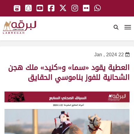
To
22 Jan , 2024
العطية يقود «سما» و«كنيد» ملك هجن
الشحانية للفوز بناموسي الحقايق