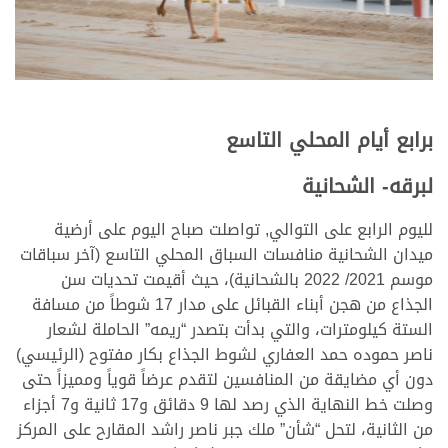
برابع أيام المحلي التاسع
لبرقه- الشحانية
لليوم الرابع على التوالي, تواصلت صباح اليوم على أرضية
ميدان الشحانية منافسات السباق المحلي التاسع (آخر سباقات
موسم 2021/ 2022 بالشحانية)، حيث أقيمت تحديات سن
الجذاع من هجن أبناء القبائل على مدار 17 شوطاً من مسافة
الستة كيلومترات، والتي بدأت بتصدر “ريمه” الحاملة لشعار
ناصر حموده حمد العفاري لشوط الجذاع بكار مفتوح (الرئيسي)
دون أي مضايقة من المنافسين لتقدم عرضاً قوياً ومميزاً حتى
وصلت خط النهاية الذي رصد لها 9 دقائق و17 ثانية و7 أجزاء
من الثانية، لتحل “شأن” ملك جبر ناصر راشد المقارح على المركز