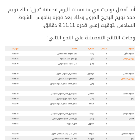
أما أفضل توقيت في منافسات اليوم فحققه “جزل” ملك تويم
حمد تويم البحيح المري, وذلك بعد فوزه بناموس الشوط
السادس بتوقيت زمني قدره 9.11.11 دقائق.
وجاءت النتائج التفصيلية على النحو التالي:
الشوط
المراكز
المطية
المالك
التوقيت
الشوط الأول
1
ريمه
ناصر حموده حمد العفاري
9.17.07
رئيسي البكار
2
شأن
جبر ناصر راشد المقارح
9.21.31
3
وهج
علي سعيد سالم الزرعي
9.21.75
الشوط الثاني
1
الرهاوي
محمد عايض الحنزاب المري
9.15.27
رئيسي القعدان
2
موفق
محمد ناصر محمد الشنجل
9.15.43
3
جميل
منصور محمد منصور السيف الخيارين
9.16.03
الشوط الثالث
1
التماس
سالم عنزان خاتم العنزان النعيمي
9.17.23
بكار
2
ليالي
مبارك سعيد الجبع الخيارين
9.18.77
3
هداده
منصور محمد منصور السيف الخيارين
9.20.05
الشوط الرابع
1
سياف
سالم عنزان خاتم العنزان النعيمي
9.16.15
قعدان
2
جلمود
جابر عفاس صالح الغفران المري
9.16.57
3
النحاوي
هجن السيلية
9.18.61
الشوط الخامس
1
شديده
متعب علي راشد السلعان المري
9.20.93
بكار
2
مرموقه
مانع علي محمد حمد الشامسي
9.21.73