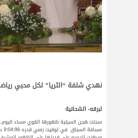
نهدي شلفة “الثريا” لكل محبي رياضة ا
لبرقه- الشحانية
سجلت هجن السيلية ظهورها القوي مساء اليوم، بع
مسا
وبرهنت للجميع على قدرتها على الظهور المشرف 