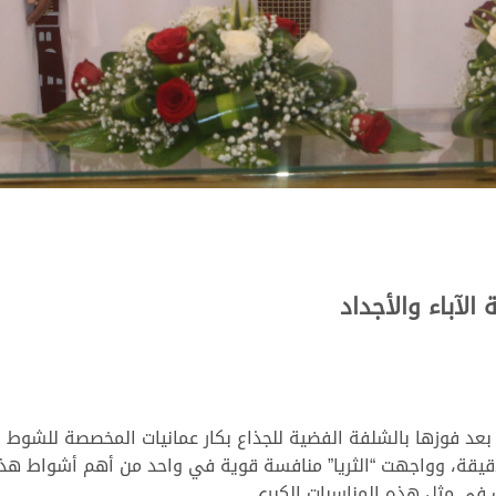
لآباء والأجداد
د فوزها بالشلفة الفضية للجذاع بكار عمانيات المخصصة للشوط ال
فة السباق في توقيت زمني قدره 9:04:96 دقيقة، وواجهت “الثريا” منافسة قوية في واحد م
في مثل هذه المناسبات الكبرى.