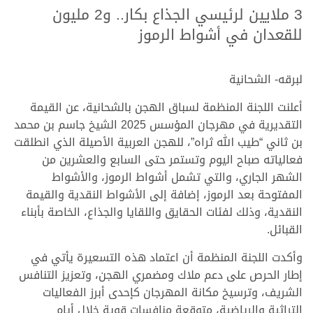
3 ملايين لرئيسي الجذاع بكار.. و2 مليون
للقعدان في أشواط الرموز
.
.
لبرقه- الشحانية
أعلنت اللجنة المنظمة لسباق الهجن بالشحانية، عن القيمة
التقديرية في مهرجان المؤسس 2025 الشيخ جاسم بن محمد
بن ثاني “طيب الله ثراه”، للهجن العربية الأصيلة الذي انطلقت
فعالياته صباح اليوم وتستمر حتى السابع والعشرين من
الشهر الجاري، والتي تشمل أشواط الرموز، والأشواط
المفتوحة بعد الرموز، إضافة إلى الأشواط النقدية والقيمة
النقدية، وذلك لفئات الحقايق واللقايا والجذاع، الخاصة بأبناء
القبائل.
وأكدت اللجنة المنظمة أن اعتماد هذه التسعيرة يأتي في
إطار الحرص على دعم ملاك ومضمري الهجن، وتعزيز التنافس
الشريف، وترسيخ مكانة المهرجان كإحدى أبرز الفعاليات
التراثية والرياضية، متوقعة منافسات قوية خلال أيام