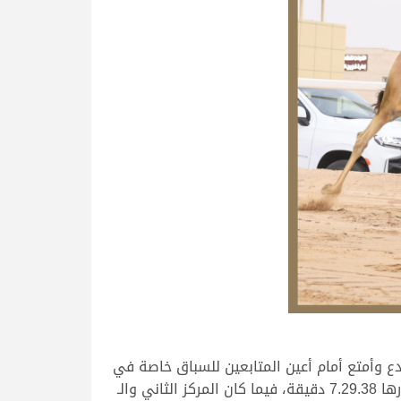
ع وأمتع أمام أعين المتابعين للسباق خاصة في
الأمتار الحاسمة من عمر الشوط الرئيسي، ونال “المستشار” الفوز والجائزة المالية وقدرها 100 ألف ريال بعد رحلة قدرها 7.29.38 دقيقة، فيما كان المركز الثاني والـ