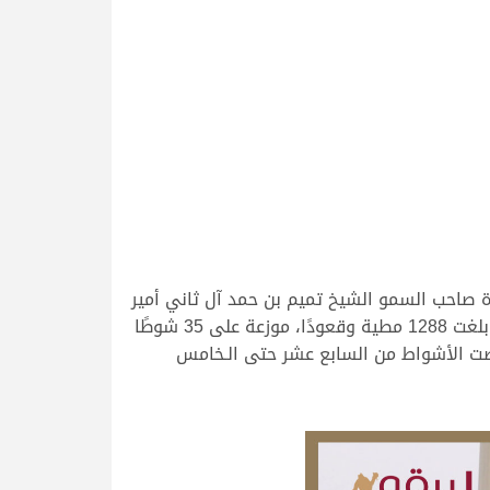
ة صاحب السمو الشيخ تميم بن حمد آل ثاني أمير
المفدى، حيث حظيت منافسات الصباح بمشاركة كبيرة للغاية من أبناء الشحانية وكذلك دول مجلس التعاون الخليجي، بلغت 1288 مطية وقعودًا، موزعة على 35 شوطًا
ئة الإنتاج، منها الـ 6 الأولى لإنتاج قطر، فيما خصصت الأشواط من السابع عشر حتى الـخامس