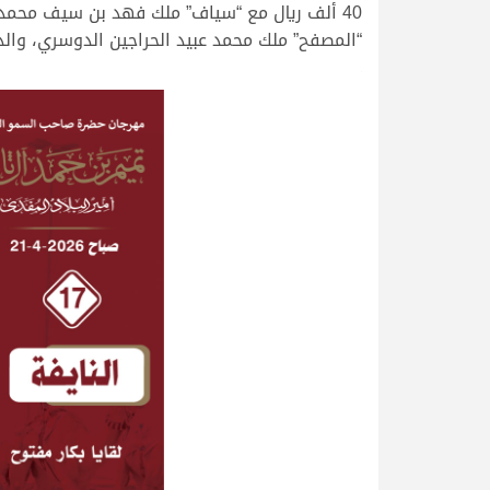
“المصفح” ملك محمد عبيد الحراجين الدوسري، والذي سجل 2.30
.