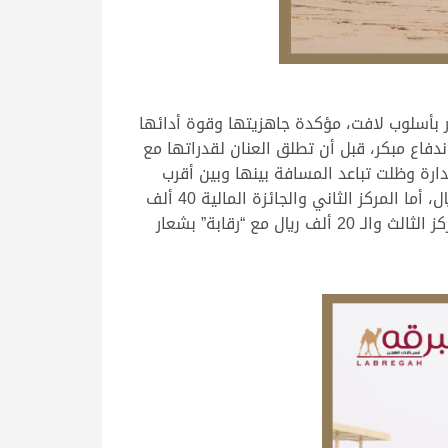
 بأسلوب لافت، مؤكدة جاهزيتها وقوة أدائها
دفاع مبكر، قبل أن تطلق العنان لقدراتها مع
ت بالصدارة وظلت تباعد المسافة بينها وبين أقرب
منافسيها تدريجيا حتى رحب بها خط النهاية الذي رصد لها 7.34.07 دقيقة لتفوز بالجائزة المالية وقدرها 100 ألف ريال، أما المركز الثاني والجائزة المالية 40 ألف
ريال فذهب من نصيب “أشواق” ملك فهيد بن سالم علي حمد الأنقح، والتي وصلت في 7.36.25 دقيقة، فيما كان المركز الثالث والـ 20 ألف ريال مع “رقابة” بشعار