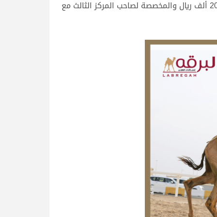
40 ألف ريال مع “سياف” ملك فهد بن سيف محمد البوسعيد الخيارين، والذي سجل 7.30.59 دقيقة، وذهبت جائزة الـ 20 ألف ريال والمخصصة لصاحب المركز الثالث مع