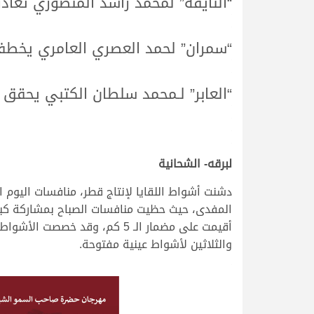
“النايفة” لمحمد راشد المنصوري تغادر
.
.
“سمران” لحمد العصري العامري يخطف
.
.
“العابر” لـمحمد سلطان الكتبي يحقق
.
.
.
.
لبرقه- الشحانية
دشنت أشواط اللقايا لإنتاج قطر، منافسات اليوم
والثلاثين لأشواط عينية مفتوحة.
.