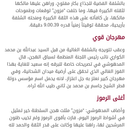
بالشلفة الفضية للجذاع بكار مفتوح، وراهن عليها مالكها
لثقته الكبيرة فيها، وما خلفت “مزون” توقعات وطموحات
مالكها، بل كافأته على هذه الثقة الكبيرة ومنحته الشلفة
بأريحية، محققة توقيتاً زمنياً قدره 9.00.39 دقيقة.
مهرجان قوي
وعقب تتويجه بالشلفة الغالية من قبل السيد عبدالله بن محمد
الكواري نائب رئيس اللجنة المنظمة لسباق الهجن، قال
المدهوشي في تصريحات خاصة للبرقه إنه سعيد للغاية بهذا
الفوز الغالي الذي تحقق على أرضية ميدان الشحانية، وفي
مهرجان كبير نعتز به جل اعتزاز، لانه يحمل اسم مؤسس دولة
قطر الشيخ جاسم بن محمد بن ثاني طيب الله ثراه.
أغلى الرموز
وأضاف المدهوشي: “مزون” مثلت هجن السلطنة خير تمثيل
في أشواط الرموز اليوم، فازت بأقوى الرموز ولم تخيب ظنون
المرشحين لها، راهنا عليها وكانت على قدر الثقة والحمد لله