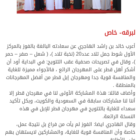
لبرقه- خاص
أعرب خالد بن راشد الهاجري عن سعادته البالغة بالفوز بالمركز
الأول شوط جمل تلاد عدد20 (نخبة تلاد )، ( شعل – صفر – حمر
)، وقال في تصريحات صحفية عقب التتويج: في البداية أود أن
أشكر أهل قطر على المهرجان الرائع ، فالأجواء مميزة للغاية
والمنافسة قوية جدا ومهرجان إبل قطر من أفضل المهرجانات
بالمنطقة .
وأضاف قائلا: هذة المشاركة الأولى لنا في مهرجان قطر إلا
أننا لنا مشاركات سابقة في السعودية والكويت، وبكل تأكيد
سعداء للغاية بالتتويج في مهرجان قطر للإبل في هذه
النسخة الرائعة.
وقال الهاجري ايضا: الفوز لم يأت من فراغ بل نتيجة عمل،
خاصة وأن المنافسة قوية للغاية، والمشاركين لايستهان بهم
على الأطلاق.