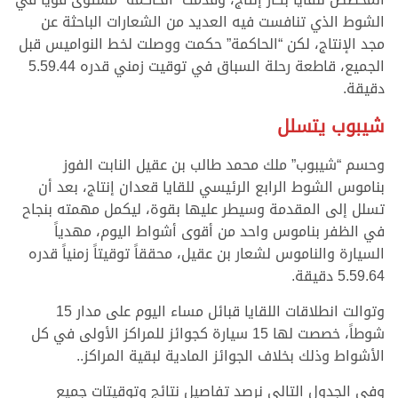
الشوط الذي تنافست فيه العديد من الشعارات الباحثة عن
مجد الإنتاج، لكن “الحاكمة” حكمت ووصلت لخط النواميس قبل
الجميع، قاطعة رحلة السباق في توقيت زمني قدره 5.59.44
دقيقة.
شيبوب يتسلل
وحسم “شيبوب” ملك محمد طالب بن عقيل النابت الفوز
بناموس الشوط الرابع الرئيسي للقايا قعدان إنتاج، بعد أن
تسلل إلى المقدمة وسيطر عليها بقوة، ليكمل مهمته بنجاح
في الظفر بناموس واحد من أقوى أشواط اليوم، مهدياً
السيارة والناموس لشعار بن عقيل، محققاً توقيتاً زمنياً قدره
5.59.64 دقيقة.
وتوالت انطلاقات اللقايا قبائل مساء اليوم على مدار 15
شوطاً، خصصت لها 15 سيارة كجوائز للمراكز الأولى في كل
الأشواط وذلك بخلاف الجوائز المادية لبقية المراكز..
وفي الجدول التالي نرصد تفاصيل نتائج وتوقيتات جميع