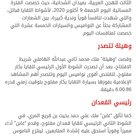
الثالث للهجن العربية، بميدان الشحانية، حيث خصصت الفترة
المسائية اليوم الجمعة 9 أكتوبر 2020، لأشواط اللقايا قبائل،
والتي شهدت تنافساً قوياً وندية كبيرة، بين الشعارات
المشاركة بحثاً عن النواميس والسيارات الخمسة عشرة التي
خصصت لمنافسات اليوم.
وهيلة تتصدر
وقصت “وهيلة” ملك محمد ثاني عبدالله الهاملي شريط
الافتتاح، بعد أن تصدرت الشوط الأول الرئيسي للقايا بكار
مفتوح، لتقتنص أقوى نواميس اليوم وتتصدر أهم المشاهد
الإعلامية بفوزها بسيارة اللقايا بكار مفتوح بتوقيت زمني قدره
6.00.86 دقيقة.
رئيسي القعدان
كما تألق “غابن” ملك علي حمد بخيت بن قريع المري، في
الشوط الثاني الرئيسي للقايا قعدان مفتوح، وقدم “غابن” أداء
مميزاً وقوياً استحق عليه إشادة المتابعين، لينتزع الناموس