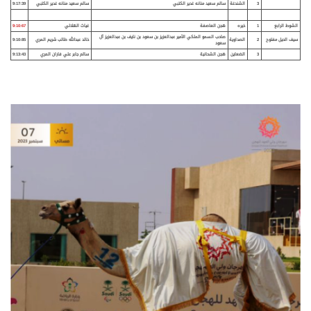
3
الشندغة
سالم سعيد منانه غدير الكتبي
سالم سعيد منانه غدير الكتبي
9:17:39
الشوط الرابع
1
خيره
هجن العاصفة
غياث الهلالي
9:10:67
صاحب السمو الملكي الأمير عبدالعزيز بن سعود بن نايف بن عبدالعزيز آل
سيف الحيل مفتوح
2
الصداوية
خالد عبدالله طالب شريم المري
9:10:85
سعود
3
الضعاين
هجن الشحانية
سالم جابر علي فاران المري
9:13:43