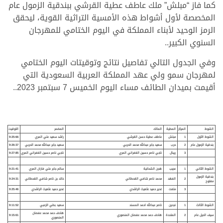
كما فاز “مبلش” ملك عاطف عطية القرشي ببندقية الزمول عام
المخصصة لأول أشواط هذه الأمسية التراثية القوية، ليحقق
الرمز الوحيد لأبناء المملكة في اليوم الختامي للمهرجان
السنوي الكبير..
وفي الجدول التالي تفاصيل نتائج وتوقيتات اليوم الختامي
لمهرجان سمو ولي عهد المملكة العربية السعودية التي
أقيمت بميدان الطائف مساء اليوم الخميس 7 سبتمبر 2023..
الشوط
المركز
المطية
المالك
المضمر
التوقيت
الشوط الأول
1
مبلش
عاطف عطية حسن القرشي
راشد سعيد علي المري
9:25:66
بندقية الزمول عام
2
حرب
سعيد جابر عبدالله محمد الحربي
سعيد جابر عبدالله محمد الحربي
9:26:37
3
ريبال
ناجي ناصر حسين الغفراني المري
ناجي ناصر حسين الغفراني المري
9:27:85
الشوط الثاني
1
عجيب
هجن الشحانية
سالم جابر علي فاران المري
9:21:41
بندقية الزمول
2
الفهد
محمد ناصر شافي القحطاني
خالد بن ناصر شافي القحطاني
9:24:31
مفتوح
3
ملفت
غدير حميد عثعيث الراشدي
غدير حميد عثعيث الراشدي
9:25:46
الشوط الثالث
1
نجدين
ناصر عبدالله احمد المسند
سعيد بطي الزعبي
9:11:52
هادف حمد محمد عفصان
سيف الحيل عام
2
المتحدة
هادف حمد محمد عفصان المنصوري
9:15:61
المنصوري