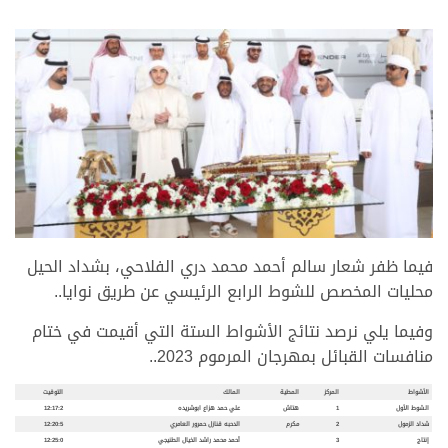
فيما ظفر شعار سالم أحمد محمد دري الفلاحي، بشداد الحيل
محليات المخصص للشوط الرابع الرئيسي عن طريق نوايا..
وفيما يلي نرصد نتائج الأشواط الستة التي أقيمت في ختام
منافسات القبائل بمهرجان المرموم 2023..
الأشواط
المركز
المطية
المالك
التوقيت
الشوط الأول
1
هتاش
علي حمد هزاع ابوشريده
12:17:2
شداد الزمول
2
مكرم
الدحبه قنازل حمرور العامري
12:20:5
إنتاج
3
أحمد محمد راشد الخيال الطنيجي
12:25:0