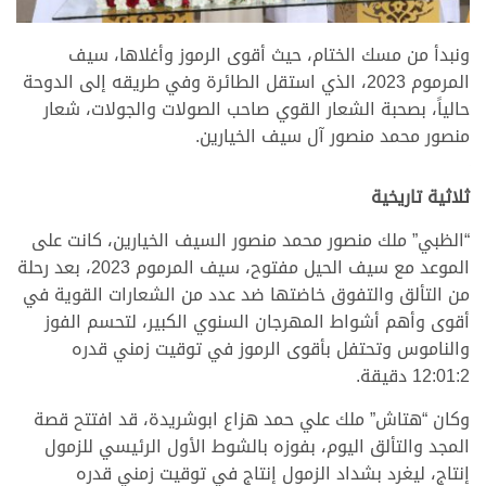
ونبدأ من مسك الختام، حيث أقوى الرموز وأغلاها، سيف
المرموم 2023، الذي استقل الطائرة وفي طريقه إلى الدوحة
حالياً، بصحبة الشعار القوي صاحب الصولات والجولات، شعار
منصور محمد منصور آل سيف الخيارين.
ثلاثية تاريخية
“الظبي” ملك منصور محمد منصور السيف الخيارين، كانت على
الموعد مع سيف الحيل مفتوح، سيف المرموم 2023، بعد رحلة
من التألق والتفوق خاضتها ضد عدد من الشعارات القوية في
أقوى وأهم أشواط المهرجان السنوي الكبير، لتحسم الفوز
والناموس وتحتفل بأقوى الرموز في توقيت زمني قدره
12:01:2 دقيقة.
وكان “هتاش” ملك علي حمد هزاع ابوشريدة، قد افتتح قصة
المجد والتألق اليوم، بفوزه بالشوط الأول الرئيسي للزمول
إنتاج، ليغرد بشداد الزمول إنتاج في توقيت زمني قدره