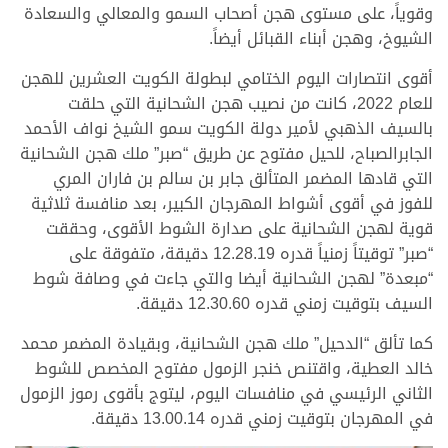
وقوياً، على مستوى هجن أصحاب السمو والمعالي والسعادة
الشيوخ، وهجن أبناء القبائل أيضاً.
أقوى انتصارات اليوم الختامي لبطولة الكويت العشرين للهجن
للعام 2022، كانت من نصيب هجن الشحانية التي حلقت
بالسيف الذهبي لأمير دولة الكويت سمو الشيخ نواف الأحمد
الجابرالصباح، للحيل مفتوح عن طريق “صبر” ملك هجن الشحانية
التي قادها المضمر المتألق جابر بن سالم بن فاران المري
للفوز في أقوى أشواط المهرجان الكبير، بعد منافسة ثلاثية
قوية لهجن الشحانية على صدارة الشوط الأقوى، وحققت
“صبر” توقيتاً زمنياً قدره 12.28.19 دقيقة، متفوقة على
“مبعدة” لهجن الشحانية أيضا والتي جاءت في وصافة شوط
السيف بتوقيت زمني قدره 12.30.60 دقيقة.
كما تألق “الدحيل” ملك هجن الشحانية، وبقيادة المضمر محمد
خالد العطية، واقتنص خنجر الزمول مفتوح المخصص للشوط
الثاني الرئيسي في منافسات اليوم، ليتوج بأقوى رموز الزمول
في المهرجان بتوقيت زمني قدره 13.00.14 دقيقة.