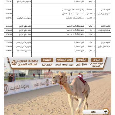
3
وذنان
هجن الشحانية
سالم بن فاران المري
13.11.81
الشوط الثاني
1
المصمك
بيشان محمد فهيد الرزق العجمي
—
12.54.41
خنجر الزمول قبائل
2
الشهم
محمد سعيد محمد بالكيلة العامري
—
12.55.74
3
الشقب
حمد غانم سلطان الهديفي
حمود محمد الوهيبي
12.57.51
الشوط الثالث
1
رمانه
ناصر عبدالله أحمد زالمسند
راشد بطي الزعبي
12.40.04
سيف الحيل قبائل
2
واو
ناصر عبدالله أحمد زالمسند
راشد بطي الزعبي
12.40.26
3
بيشة
ناصر عبدالله أحمد زالمسند
راشد بطي الزعبي
12.41.46
الشوط الرابع
1
صبر
هجن الشحانية
جابر بن سالم بن فاران
12.28.19
سيف الحيل شيوخ
2
مبعده
هجن الشحانية
جابر بن سالم بن فاران
12.30.60
3
انقره
هجن الشحانية
محمد بن خالد العطية
12.33.61