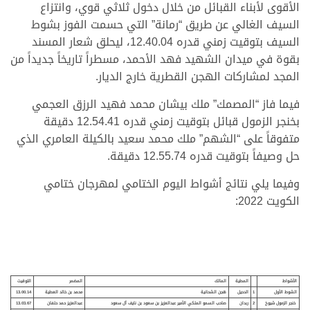
الأقوى لأبناء القبائل من خلال دخول ثلاثي قوي، وانتزاع
السيف الغالي عن طريق “رمانة” التي حسمت الفوز بشوط
السيف بتوقيت زمني قدره 12.40.04، ليحلق شعار المسند
بقوة في ميدان الشهيد فهد الأحمد، مسطراً تاريخاً جديداً من
المجد لمشاركات الهجن القطرية خارج الديار.
فيما فاز “المصمك” ملك بيشان محمد فهيد الرزق العجمي
بخنجر الزمول قبائل بتوقيت زمني قدره 12.54.41 دقيقة
متفوقاً على “الشهم” ملك محمد سعيد بالكيلة العامري الذي
حل وصيفاً بتوقيت قدره 12.55.74 دقيقة.
وفيما يلي نتائج أشواط اليوم الختامي لمهرجان ختامي
الكويت 2022:
الأشواط
المطية
المالك
المضمر
التوقيت
الشوط الأول
1
الدحيل
هجن الشحانية
محمد بن خالد العطية
13.00.14
خنجر الزمول شيوخ
2
ربدان
صاحب السمو الملكي الأمير عبدالعزيز بن سعود بن نايف آل سعود
عبدالعزيز حمد حلفان
13.03.67