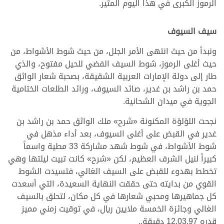
الرموز الكبرى في هذا اليوم المثير.
سيف السيوف
ونبدأ من حيث انتهى الأمر الجلل، من حيث شوط الأشواط، من
حيث أغلى الرموز، شوط السيف الفضي للحيل مفتوح، والذي
طار إلى دولة الإمارات العربية الشقيقة، بصحبة شعار الواثق
حمد بن راشد بن غدير، صائد السيوف، ورائد الطلعات الختامية
الجوية في ميدان الشحانية.
نجحت اللؤلؤة المكنونة «شرح» ملك الواثق حمد بن راشد بن
غدير في القبض على أغلى السيوف، بعد أداء مذهل في
شوط الأشواط، في شوط شهد مشاركة 33 مطية واسماً
كبيراً لنيل الشرف العظيم، لكن «شرح» كانت تبيت ليلتها وهي
تخطط بهدوء للقبض على السيف الغالي، فتسيدت الشوط
القوي من بدايته حتى حققت النهاية السعيدة، التي أسعدت
كل جماهيرها ومحبي شعارها في كل مكان، لتحلق بالسيف
الغالي وجائزة الخمسة ملايين ريال، في توقيت زمني مميز
قدره 12.03.97 دقيقة..