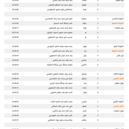
حيل مفتوح
3
شهب
حمد راشد حمد غدير الكتبي
12:13:35
4
هوايل
سعيد محمد زايد المطوع الخيارين
12:13:97
5
فيفا
عبدالهادي خليل منصور الشهواني
12:14:85
الشوط الخامس
1
مصيحة
مانع علي محمد حمد حماد الشامسي
12:11:91
الشلفة الفضية
2
دليلة
ناصر عبدالله أحمد المسند
12:14:03
حيل عمانيات
3
نوايا
سالم أحمد محمد دري المنصوري
12:16:77
4
نو
منصور محمد منصور السيف الخيارين
12:17:35
5
نو
عيسى علي سعيد دري المنصوري
12:18:69
الشوط الرابع
1
وجود
محمد سيف مبارك فاضل المزروعي
12:18:65
الشلفة الفضية
2
بيه
حمد راشد حمد غدير الكتبي
12:22:19
حيل إنتاج
3
بيان
زايد محمد قران راشد المنصوري
12:22:81
4
فيافي
حمد راشد حمد غدير الكتبي
12:22:85
5
الظبي
خليفة عبدالله علي عبدالله العطية
12:24:51
الشوط الثالث
1
منحاش
محمد سيف خليفة الشاوي الغفلي
12:23:35
الخنجر الفضي
2
منشور
مانع علي محمد حمد الشامسي
12:28:55
زمول مفتوح
3
بحار
سعيد جابر عبدالله محمد الحربي
12:30:83
4
سحاب
محمد راشد محمد راشد المنصوري
12:31:71
5
وابل
أحمد مطر ماجد طارش الخييلي
12:32:75
الشوط الثاني
1
منادي
محمد صالح حمد القمرا النابت
12:38:03
الخنجر الفضي
2
متعود
علي حمد علي راشد المقارح
12:38:35
زمول عمانيات
3
البدع
حمد راشد حمد غدير الكتبي
12:42:33
4
غازي
غانم سعيد سالم حمد العويسي
12:42:83
5
بطاش
سالم محمد سعيد حريك المنهالي
12:47:37