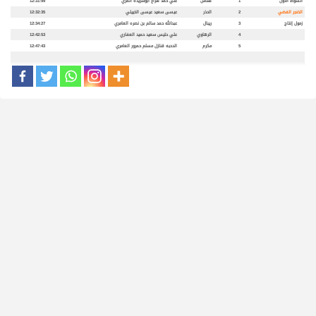
الشوط الأول
1
هتاش
علي حمد هزاع أبوشريده المري
12:31:99
الخنجر الفضي
2
الحذر
عيسى سعيد عيسى الخييلي
12:32:35
زمول إنتاج
3
ريبال
عبدالله حمد سالم بن نصره العامري
12:34:27
4
الرهاوي
علي حليس سعيد حميد العفاري
12:42:53
5
مكرم
الدحبه قنازل مسلم حمرور العامري
12:47:43