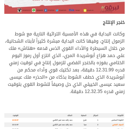
خنجر الإنتاج
وكانت البداية في هذه الأمسية التراثية النارية مع شوط
الزمول إنتاج، وفيها كانت البداية مبشرة كثيراً لأبناء الشحانية،
من خلال السيطرة والأداء القوي الذس قدمه «هتاش» ملك
علي حمد هزاع أبوشريدة المري، الذي انتزع أول رموز اليوم
الختامي بفوزه بالخنجر الفضي للزمول إنتاج في توقيت زمني
قدره 12.31.99 دقيقة، بعد تكتيك قوي وأداء محكم من
أبوشريدة الذي خطف الشوط بذكاء من «الحذر» ملك عيسى
سعيد عيسى الخييلي الذي حل وصيفاً للشوط القوي بتوقيت
زمني قدره 12.32.35 دقيقة.
الأشواط
المراكز
المطية
المالك
التوقيت
الشوط السادس
1
شرح
حمد راشد حمد غدير الكتبي
12:03:97
السيف الفضي
2
سبا
حمد راشد حمد غدير الكتبي
12:11:97