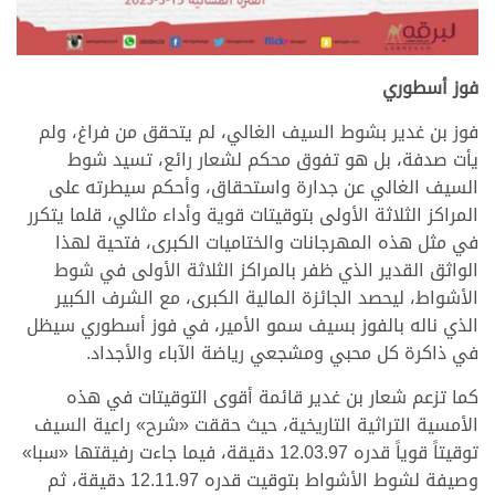
فوز أسطوري
فوز بن غدير بشوط السيف الغالي، لم يتحقق من فراغ، ولم
يأت صدفة، بل هو تفوق محكم لشعار رائع، تسيد شوط
السيف الغالي عن جدارة واستحقاق، وأحكم سيطرته على
المراكز الثلاثة الأولى بتوقيتات قوية وأداء مثالي، قلما يتكرر
في مثل هذه المهرجانات والختاميات الكبرى، فتحية لهذا
الواثق القدير الذي ظفر بالمراكز الثلاثة الأولى في شوط
الأشواط، ليحصد الجائزة المالية الكبرى، مع الشرف الكبير
الذي ناله بالفوز بسيف سمو الأمير، في فوز أسطوري سيظل
في ذاكرة كل محبي ومشجعي رياضة الآباء والأجداد.
كما تزعم شعار بن غدير قائمة أقوى التوقيتات في هذه
الأمسية التراثية التاريخية، حيث حققت «شرح» راعية السيف
توقيتاً قوياً قدره 12.03.97 دقيقة، فيما جاءت رفيقتها «سبا»
وصيفة لشوط الأشواط بتوقيت قدره 12.11.97 دقيقة، ثم