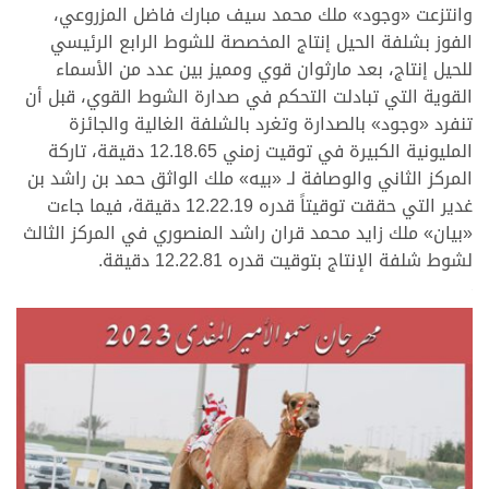
وانتزعت «وجود» ملك محمد سيف مبارك فاضل المزروعي،
الفوز بشلفة الحيل إنتاج المخصصة للشوط الرابع الرئيسي
للحيل إنتاج، بعد مارثوان قوي ومميز بين عدد من الأسماء
القوية التي تبادلت التحكم في صدارة الشوط القوي، قبل أن
تنفرد «وجود» بالصدارة وتغرد بالشلفة الغالية والجائزة
المليونية الكبيرة في توقيت زمني 12.18.65 دقيقة، تاركة
المركز الثاني والوصافة لـ «بيه» ملك الواثق حمد بن راشد بن
غدير التي حققت توقيتاً قدره 12.22.19 دقيقة، فيما جاءت
«بيان» ملك زايد محمد قران راشد المنصوري في المركز الثالث
لشوط شلفة الإنتاج بتوقيت قدره 12.22.81 دقيقة.
>