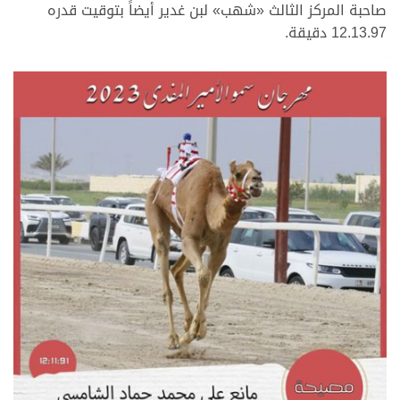
صاحبة المركز الثالث «شهب» لبن غدير أيضاً بتوقيت قدره
12.13.97 دقيقة.
>