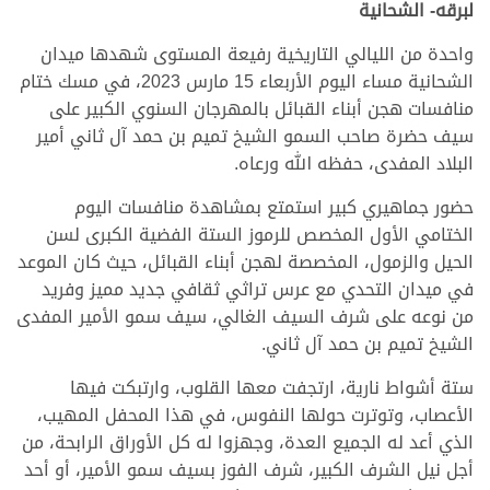
لبرقه- الشحانية
واحدة من الليالي التاريخية رفيعة المستوى شهدها ميدان
الشحانية مساء اليوم الأربعاء 15 مارس 2023، في مسك ختام
منافسات هجن أبناء القبائل بالمهرجان السنوي الكبير على
سيف حضرة صاحب السمو الشيخ تميم بن حمد آل ثاني أمير
البلاد المفدى، حفظه الله ورعاه.
حضور جماهيري كبير استمتع بمشاهدة منافسات اليوم
الختامي الأول المخصص للرموز الستة الفضية الكبرى لسن
الحيل والزمول، المخصصة لهجن أبناء القبائل، حيث كان الموعد
في ميدان التحدي مع عرس تراثي ثقافي جديد مميز وفريد
من نوعه على شرف السيف الغالي، سيف سمو الأمير المفدى
الشيخ تميم بن حمد آل ثاني.
ستة أشواط نارية، ارتجفت معها القلوب، وارتبكت فيها
الأعصاب، وتوترت حولها النفوس، في هذا المحفل المهيب،
الذي أعد له الجميع العدة، وجهزوا له كل الأوراق الرابحة، من
أجل نيل الشرف الكبير، شرف الفوز بسيف سمو الأمير، أو أحد