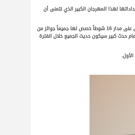
المفاريد الصيفي 2024، أن اللجنة أتمت كامل استعداداتها لهذا المهرجان الكبير الذي نتمنى أن
مضيفاً أنه تم تسجيل أكثر من 440 مطية في السباق التأهيلي الأول، بعد إغلاق باب التسجيل أمس، وسيقام السباق على مدار 16 شوطاً خصص لها جميعاً جوائز من
مام حدث كبير سيكون حديث الجميع خلال الفترة
الأول.