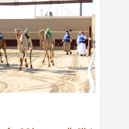
.
.
.