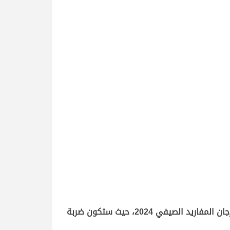
تكثف اللجنة المنظمة لسباق الهجن، جهودها خلال الساعات الحالية استعداداً لأول السباقات التأهيلية الخاصة بمهرجان المفاريد الصيفي 2024، حيث ستكون ضربة