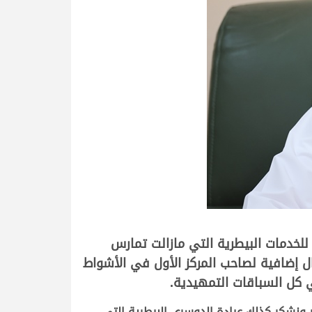
لخدمات البيطرية التي مازالت تمارس
داعم بشكل كبير، فبعد أن قدمت سيارتين لليوم الختامي قامت بتقديم كوبونات بقيمة 5000 ريال إضافية لصاحب المركز الأول في الأشواط
ونشكر كذلك عيادة الدوسري البيطرية التي