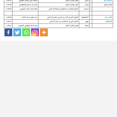
السابع عشر
1
لافي
هجن إنتاج أم الزبار
عبدالله علي سلامه الهاجري
6.32.47
قعدان إنتاج
2
وذنان
هجن إنتاج أم الزبار
ناصر حمد مسفر الشهواني
6.32.59
3
مسمار
الشيخ خليفة بن عبدالعزيز بن خليفة آل ثاني
مهنا محمد ضابت الدوسري
6.36.45
الثامن عشر
الشاهينية
الشيخ ناصر بن أحمد بن ناصر بن جاسم آل ثاني
حمد عايض محمد الحنزاب
6.36.29
بكار إنتاج
بروق
الشيخ علي بن عبدالرحمن بن حسن آل ثاني
6.46.27
ثمينة
هجن إنتاج أم الزبار
سعد سالم الهولي النعيمي
6.48.57