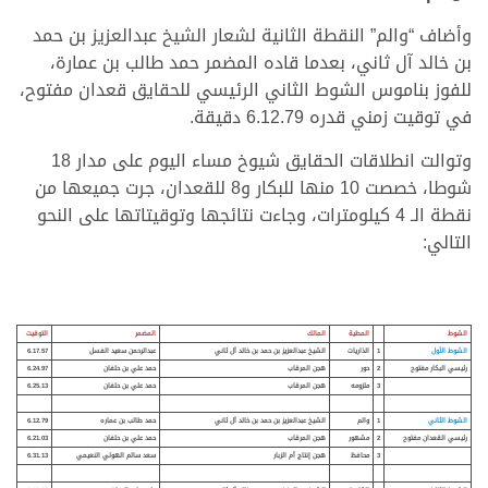
وأضاف “والم” النقطة الثانية لشعار الشيخ عبدالعزيز بن حمد
بن خالد آل ثاني، بعدما قاده المضمر حمد طالب بن عمارة،
للفوز بناموس الشوط الثاني الرئيسي للحقايق قعدان مفتوح،
في توقيت زمني قدره 6.12.79 دقيقة.
وتوالت انطلاقات الحقايق شيوخ مساء اليوم على مدار 18
شوطا، خصصت 10 منها للبكار و8 للقعدان، جرت جميعها من
نقطة الـ 4 كيلومترات، وجاءت نتائجها وتوقيتاتها على النحو
التالي:
الشوط
المطية
المالك
المضمر
التوقيت
الشوط الأول
1
الذاريات
الشيخ عبدالعزيز بن حمد بن خالد آل ثاني
عبدالرحمن سعيد الفسل
6.17.57
رئيسي البكار مفتوح
2
حور
هجن المرقاب
حمد علي بن حلفان
6.24.97
3
ملزومه
هجن المرقاب
حمد علي بن حلفان
6.25.13
الشوط الثاني
1
والم
الشيخ عبدالعزيز بن حمد بن خالد آل ثاني
حمد طالب بن عماره
6.12.79
رئيسي القعدان مفتوح
2
مشهور
هجن المرقاب
حمد علي بن حلفان
6.21.03
3
محافظ
هجن إنتاج أم الزبار
سعد سالم الهولي النعيمي
6.31.13