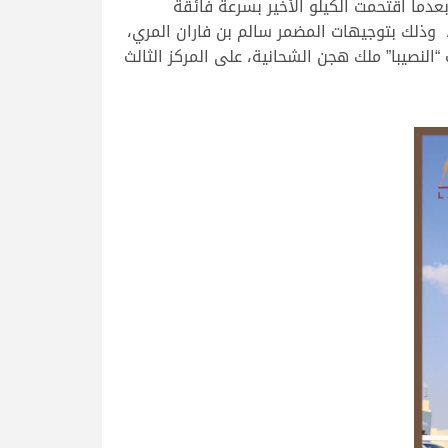
عدما اقتحمت الكيلو الأخير بسرعة فائقة
وة والثبات حتى خط النهاية الذي رصد لها 7.32.97 دقيقة هو الأفضل، وذلك بتوجيهات المضمر سالم بن فاران المري،
 الزبار، والتي قادها المضمر محمد علي بن قريع لتسجل 7.33.66 دقيقة، وجاءت “النصيبا” ملك هجن الشحانية، على المركز الثالث