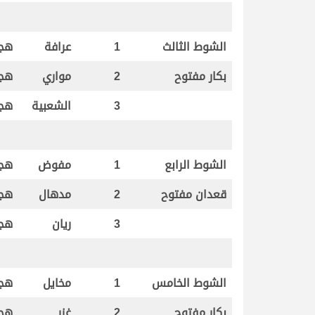
الشوط الثالث
1
عرافة
هجن
بكار مفتوح
2
مواري
هجن
3
الشعبية
هجن
الشوط الرابع
1
مفوض
هجن
قعدان مفتوح
2
مدهال
هجن
3
ريان
هجن
الشوط الخامس
1
مخايل
هجن
بكار مفتوح
2
غزر
هجن