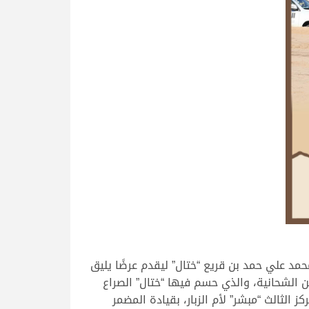
مد علي حمد بن قريع “ختال” ليقدم عرضًا يليق
ن الشحانية، والذي حسم فيها “ختال” الصراع
قيقة، ليكون “مناور” قد سجل 7.36.78 دقيقة، وجاء على المركز الثالث “مبشر” لأم الزبار، بقيادة المضمر