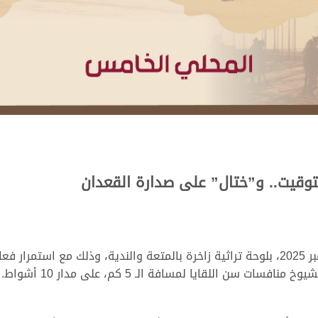
توقيت.. و”ختال” على صدارة القعدان
تزيَن ميدان الشحانية مساء اليوم الثلاثاء 25 نوفمبر 2025، بلوحة تراثية زاخرة بالمتعة وال
 اللقايا لمسافة الـ 5 كم، على مدار 10 أشواط.