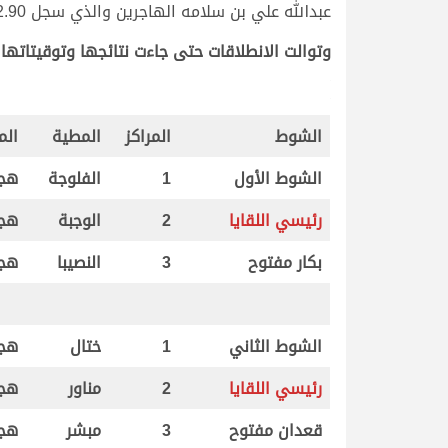
عبدالله علي بن سلامه الهاجرين والذي سجل 7.42.90 دقيقة.
وتوالت الانطلاقات حتى جاءت نتائجها وتوقيتاتها ا
.
.
الشوط
المراكز
المطية
الم
الشوط الأول
1
الفلوجة
هجن
رئيسي اللقايا
2
الوجبة
هجن
بكار مفتوح
3
النصيبا
هجن
الشوط الثاني
1
ختال
هجن
رئيسي اللقايا
2
مناور
هجن
قعدان مفتوح
3
مبشر
هجن