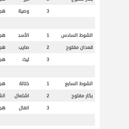
3
وصية
هجن
الشوط السادس
1
الأسد
هجن
قعدان مفتوح
2
صايب
هجن
3
ليث
هجن
الشوط السابع
1
ختالة
هجن
بكار مفتوح
2
اشتعال
الش
3
انفال
هجن