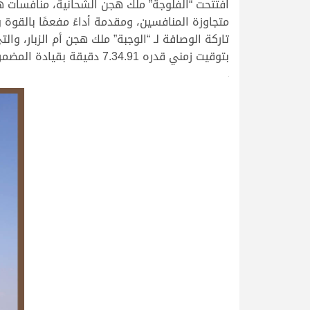
افتتحت “الفلوجة” ملك هجن الشحانية، منافسات هذ
بتوقيت زمني قدره 7.34.91 دقيقة بقيادة المضمر جارالله محمد بن عقيل.
>