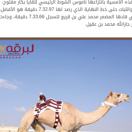
ه الأمسية بانتزاعها ناموس الشوط الرئيسي للقايا بكار مفتوح، ب
متجاوزة المنافسين، ومقدمة أداءً مفعمًا بالق
تاركة الوصافة لـ “الوجبة” ملك هجن أم