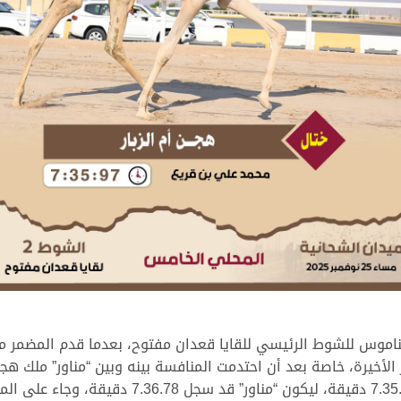
ناموس للشوط الرئيسي للقايا قعدان مفتوح، بعدما قدم المضمر مح
الأخيرة، خاصة بعد أن احتدمت المنافسة بينه وبين “مناور” ملك هج
لصالحه، حيث عبر بالناموس بتوقيت زمني قدره 7.35.97 د