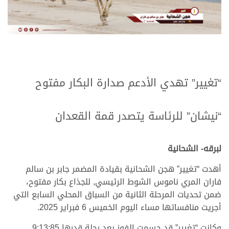
.
.
“تغيير” تهدي الأدعم صدارة البكار مفتوح
.
.
“نيشان” للرئاسة يتصدر قمة القعدان
.
.
لبرقه- الشحانية
أهدت “تغيير” هجن الشحانية بقيادة المضمر جابر بن سالم
فاران المري ناموس الشوط الرئيسي, للجذاع بكار مفتوح،
ضمن تحديات المرحلة الثانية من السباق المحلي السابع التي
أجريت منافساتها مساء اليوم الخميس 6 فبراير 2025.
وكانت “تغيير” قد حسمت الفوز بعد رحلة قدرها 9:13:85