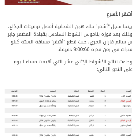
.
أشقر الأسرع
بينما سجل “أشقر” ملك هجن الشحانية أفضل توقيتات الجذاع،
وذلك بعد فوزه بناموس الشوط السادس بقيادة المضمر جابر
بن سالم فاران المري، حيث قطع “أشقر” مسافة الستة كيلو
مترات في زمن قدره 9:00:66 دقيقة.
وجاءت نتائج الأشواط الإثنى عشر التي أقيمت مساء اليوم
على النحو التالي:
.
.
الشوط
المركز
المطية
المالك
المضمر
التوقيت
الشوط الأول
1
تغيير
هجن الشحانية
جابر بن سالم بن فاران
9:13:85
رئيسي الجذاع
2
دمعة
هجن الشحانية
سالم بن فاران المري
9:14:59
بكار مفتوح
3
الجرداء
هجن الشحانية
جارالله محمد بن عقيل
9:14:87
الشوط الثاني
1
نيشان
هجن الرئاسة
حمدان محمد بن مروشد
9:08:49
رئيسي الجذاع
2
الغزال
هجن الشحانية
جابر بن سالم بن فاران
9:09:03
قعدان مفتوح
3
نيشان
هجن الشحانية
جارالله محمد بن عقيل
9:09:23
الشوط الثالث
1
هبايب
هجن الشحانية
جابر بن سالم بن فاران
9:09:55