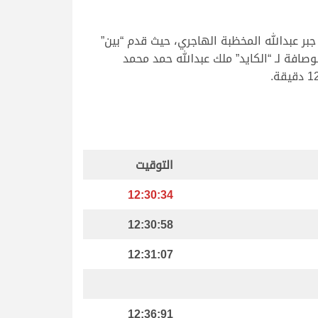
ر عبدالله المخظبة الهاجري، حيث قدم “بين”
 على تقدمه حتى المتر الأخير، ليحسم النتيجة بزمن 12.36.91 دقيقة، تاركًا الوصافة لـ “الكايد” ملك عبدالله حمد محمد
التوقيت
12:30:34
12:30:58
12:31:07
12:36:91