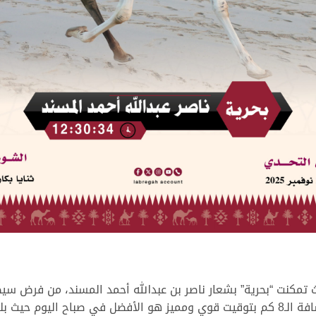
يث تمكنت “بحرية” بشعار ناصر بن عبدالله أحمد المسند، من فرض س