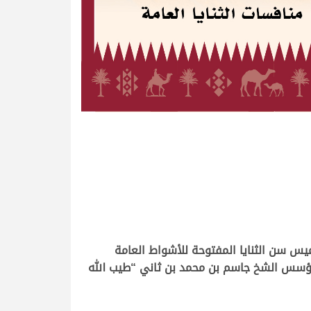
 أبناء القبائل على نواميس سن الثنايا المفتوحة للأشواط العامة
 المؤسس الشخ جاسم بن محمد بن ثاني “طيب الله