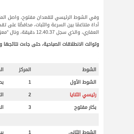
.
.
وفي الشوط الرئيسي للقعدان مفتوح، واصل المتاب
العفاري، والذي سجل 12.40.37 دقيقة، ونال “معزم” لمحمد راشد ثلاب جليميد الهاجري، المركز الثالث بتوقيت 12.40.66 دقيقة.
وتوالت الانطلاقات الصباحية، حتى جاءت نتائجها وت
.
.
الشوط
المركز
ال
الشوط الأول
1
بح
رئيسي الثنايا
2
ال
بكار مفتوح
3
ال
الشوط الثاني
1
بي