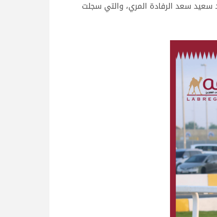
 الثالث مع “الفايزة” ملك سعد سعيد سعد الرفادة المري، والتي سجلت