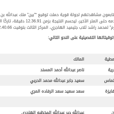
عون مشاهدتهم لجولة قوية حملت توقيع “”بين” ملك عبدالله بن جب
أداءً متناغمًا بين السرعة والثبات، محافظًا
وقيتاتها التفصيلية على النحو التالي:
مطية
المالك
رية
ناصر عبدالله أحمد المسند
تماس
سعيد جابر عبدالله محمد الحربي
فايزة
سعد سعيد سعد الرفاده المري
ن
عبدالله جبر عبدالله المخظبه الهاجري