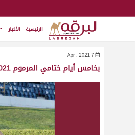
الرئيسية
الأخبار
7 Apr , 2021
بخامس أيام ختامي المرموم 2021.. “مطيله” و”مرسال” يهديان هجن الرئاسة ناموسي الجذاع