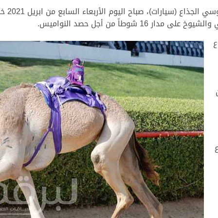
بأداء ر
ع