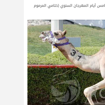
اقي ومميز، سيطرت هجن الرئاسة على ناموسي الجذاع (سيارات)، صباح اليوم الأربعاء السابع من ابريل 2021 خامس أيام المهرجان السنوي (ختامي المرموم