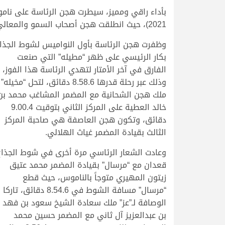
2021)، حيث انطلقت هجن أصحاب السمو والمعالي والشيوخ على مدار 16 شوطاً من أجل حصد النواميس.
وظفرت هجن الرئاسة بأول النواميس لشوط الجذا
بكار الرئيسي على ظهر “مطيله” التي صنعت
الفارق في آخر الأمتار لتهدي الرئاسة هذا الفوز،
وذلك عبر رحلة قدرها 8.58.6 دقائق، لتحل “مخيله”
ملك هجن الشحانية مع المضمر المشاغب محمد بن
خالد العطية على المركز الثاني بتوقيت 9.00.4
دقائق، وتكون هجن العاصفة هي صاحبة المركز
الثالث بقيادة المضمر غياث الهلالي.
وعادت الشعار الرئاسي مرة أخرى في شوط الجذاع
قعدان مع “مرسال” بقيادة المضمر محمد عتيق
زيتون المهيري متوجاً بالناموس، حيث قطع
“مرسال” مسافة الشوط في 8.54.6 دقائق، تاركا
الوصافة لـ”عز” ملك سعادة الشيخ سعود بن فهد
بن عبدالعزيز آل ثاني مع المضمر حسين محمد