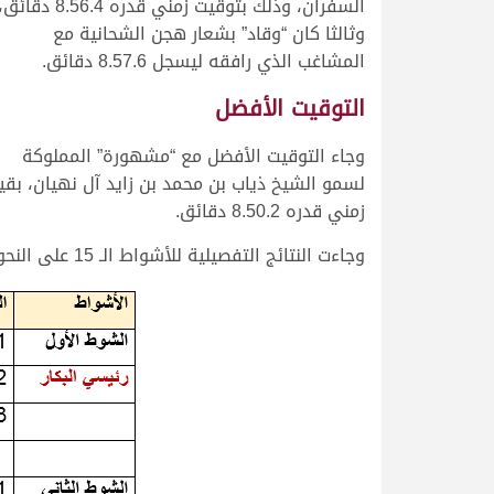
السفران، وذلك بتوقيت زمني قدره 8.56.4 دقائق
وثالثا كان “وقاد” بشعار هجن الشحانية مع
المشاغب الذي رافقه ليسجل 8.57.6 دقائق.
التوقيت الأفضل
وجاء التوقيت الأفضل مع “مشهورة” المملوكة
لسمو الشيخ ذياب بن محمد بن زايد آل نهيان، ب
زمني قدره 8.50.2 دقائق.
وجاءت النتائج التفصيلية للأشواط الـ 15 على النحو التالي:.