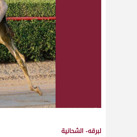
لبرقه- الشحانية