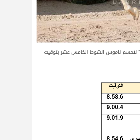
رة” لتحسم ناموس الشوط الخامس عشر بتوقيت