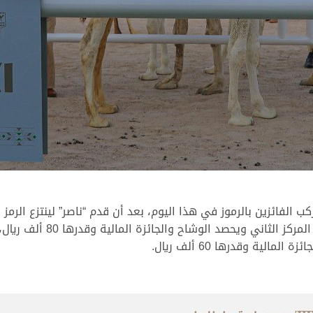
ليحل “كايد” ملك تركي أحمد ر
لية وقدرها 60 ألف ريال.