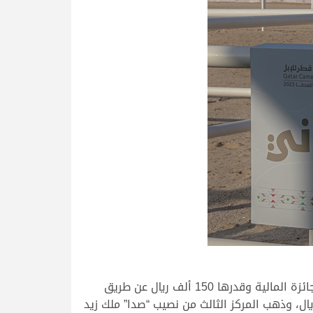
بينما احتل سعيد علي سعيد الخيارين الهاجري المركز الأول في شوط المفاريد محلي شرايا ليتوج بالرمز والوشاح والجائزة المالية وقدرها 150 ألف ريال عن طريق
لمركزالثاني وتهدي مالكها جابر زيد علي الشراب القرح الوشاح والجائزة المالية وقدرها 100 ألف ريال، وذهب المركز الثالث من نصيب “صدا” ملك زيد