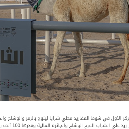
“ضن”، لتحل “حلا” ا