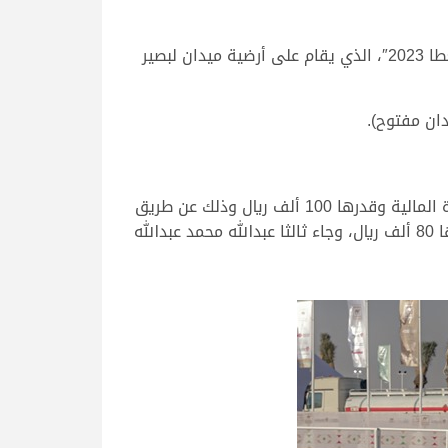
لليوم الرابع على التوالي, تواصلت منافسات سن المفاريد (فئة المغاتير)، ضمن تحديات مهرجان قطر للإبل “جزيلات العطا 2023″، الذي يقام على أرضية ميدان لبصير
ان مفتوح).
وفي أول الأشواط (مفاريد محلي تلاد)، تمكن محمد عبدالهادي طالب هليل الغفراني من إحراز الرمز والوشاح والجائزة المالية وقدرها 100 ألف ريال وذلك عن طريق
“سلطه”، تاركا الوصافة لـ سعود عبدالله حمد العذبه المري الذي دفع بـ “أمجاد” لتحصد الوشاح والجائزة المالية وقدرها 80 ألف ريال، وجاء ثالثا عبدالله محمد عبدالله