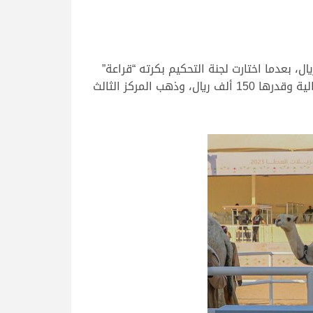
 جمعان الخنفري الجدل حول رمز شوط المفاريد الدولي المفتوح والجائزة المالية 200 ألف ريال، بعدما اختارت لجنة التحكيم بكرته “قراعة”
لتظفر بالناموس، لتأتي “جوهرة نايف” ملك نايف مانع حمد القحطاني على المركز الثاني حاصدة الوشاح والجائزة المالية وقدرها 150 ألف ريال، وذهب المركز الثالث