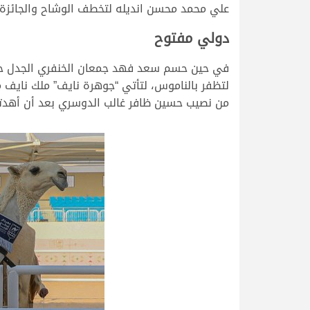
علي محمد محسن انديله لتخطف الوشاح والجائزة المالية وق
دولي مفتوح
من نصيب حسين ظافر غالب الدوسري بعد أن أهدته “العليا”