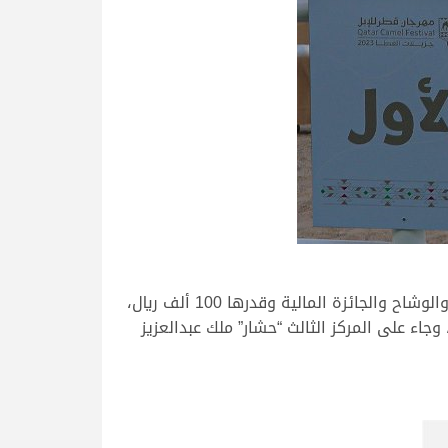
بينما استطاع ناصر فهد عامر السبيعي أن يلحق بركب الفائزين بالرموز في هذا اليوم، بعد أن قدم “ناصر” لينتزع الرمز والوشاح والجائزة المالية وقدرها 100 ألف ريال،
اجس الشرافي على المركز الثاني ويحصد الوشاح والجائزة المالية وقدرها 80 ألف ريال، وجاء على المركز الثالث “حشار” ملك عبدالعزيز