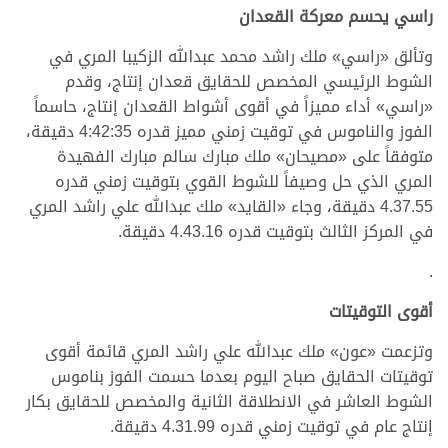
راسي يحسم معركة القعدان
وتألق «راسي» ملك راشد محمد عبدالله الزكيبا المري في
الشوط الرئيسي المخصص للحقايق قعدان إنتاج، وقدم
«راسي» أداء مميزاً في أقوى أشواط القعدان إنتاج، حاسماً
الفوز والناموس في توقيت زمني مميز قدره 4:42:35 دقيقة،
متوفقاً على «مصيحان» ملك مبارك سالم مبارك الفهيدة
المري الذي حل وصيفاً للشوط القوي بتوقيت زمني قدره
4.37.55 دقيقة، وجاء «القايد» ملك عبدالله علي راشد المري
في المركز الثالث بتوقيت قدره 4.43.16 دقيقة.
.
أقوى التوقيتات
وتزعمت «عون» ملك عبدالله علي راشد المري قائمة أقوى
توقيتات الحقايق صباح اليوم بعدما حسمت الفوز بناموس
الشوط العاشر في الانطلاقة الثانية والمخصص للحقايق بكار
إنتاج عام في توقيت زمني قدره 4.31.99 دقيقة.