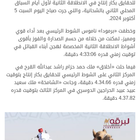
للحقايق بكار إنتاج في الانطلاقة الثانية لأول أيام السباق
المحلي الثاني بالشحانية، والتي جرت صباح اليوم السبت 5
أكتوبر 2024.
وخطفت «برمودا» ناموس الشوط الرئيسي بعد أداء قوي
ومميز، تمكنت من خلاله من حسم الصدارة والفوز بأقوى
أشواط الانطلاقة الثانية المخصصة لهجن أبناء القبائل في
توقيت زمني قدره 4:33:06 دقيقة.
فيما حلت «أخلاق» ملك حمد حزام راشد عبدالله القرح في
المركز الثاني على الشوط الرئيسي للحقايق بكار إنتاج بتوقيت
زمني قدره 4.34.66 دقيقة، وجاءت «الشامخة» ملك سعيد
عبيد عبيد الحراجين الدوسري في المركز الثالث بتوقيت قدره
4.37.82 دقيقة.
.