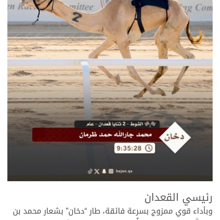
.
رئيسي القعدان
وبأداء قوي ممزوج بسرعة فائقة، طار “دخان” بشعار محمد بن