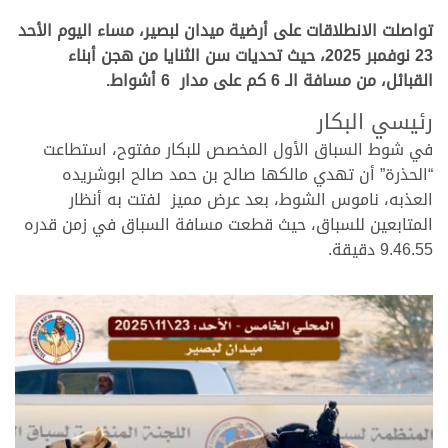
تواصلت الانطلاقات على أرضية ميدان لبصير، مساء اليوم الأحد
23 نوفمبر 2025، حيث تحديات سن الثنايا من هجن أبناء
القبائل، من مسافة الـ 6 كم على مدار 6 أشواط.
رئيسي البكار
في شوط السباق الأول المخصص للبكار مفتوح، استطاعت
“الحذرة” أن تهدي مالكها صالح بن حمد صالح ابوشريده
العذبه، ناموس الشوط، بعد عرض مميز لفتت به أنظار
المتابعين للسباق، حيث قطعت مسافة السباق في زمن قدره
9.46.55 دقيقة.
.