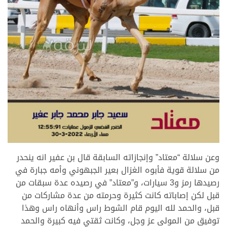
>
وعن سلالة “معتاد” وإنجازاته السابقة قال بن عفير انه ينحدر
من سلالة قوية فأبوه الغزال بعير الجبهوني وأمه جبارة في
رصيدها رمز و3 سيارات، و”معتاد” في رصيده عدة سبقات من
قبل لكن إصاباته كانت كثيرة وحرمته من عدة مشاركات من
قبل، والحمد لله اليوم قام الشوط راس وأنهاه راس وهذا
توفيق من المولى عز وجل، وكانت ثقتي فيه كبيرة والحمد