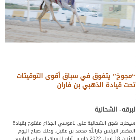
“مجوخ” يتفوق في سباق أقوى التوقيتات
تحت قيادة الذهبي بن فاران
لبرقه- الشحانية
سيطرت هجن الشحانية على ناموسي الجذاع مفتوح بقيادة
المضمر البرنس جارالله محمد بن عقيل, وذلك صباح اليوم
الإثنين 18 ابريل 2022 خامس أيام السباق المحلي التاسع