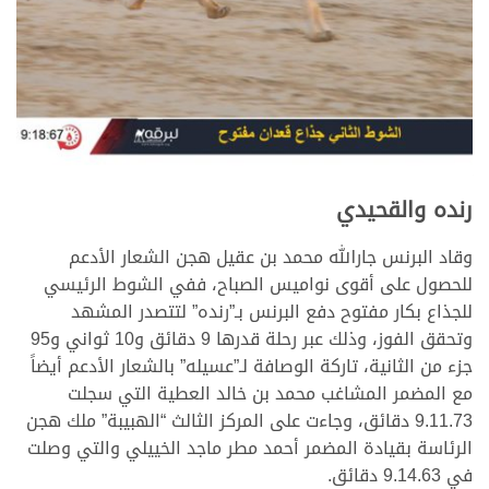
رنده والقحيدي
وقاد البرنس جارالله محمد بن عقيل هجن الشعار الأدعم
للحصول على أقوى نواميس الصباح، ففي الشوط الرئيسي
للجذاع بكار مفتوح دفع البرنس بـ”رنده” لتتصدر المشهد
وتحقق الفوز، وذلك عبر رحلة قدرها 9 دقائق و10 ثواني و95
جزء من الثانية، تاركة الوصافة لـ”عسيله” بالشعار الأدعم أيضاً
مع المضمر المشاغب محمد بن خالد العطية التي سجلت
9.11.73 دقائق، وجاءت على المركز الثالث “الهبيبة” ملك هجن
الرئاسة بقيادة المضمر أحمد مطر ماجد الخييلي والتي وصلت
في 9.14.63 دقائق.