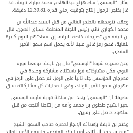
وكان “الوسمي” ملك هزاع عبدالهادي محمد مبارك نايفة، قد
فاز بخنجر الزمول إنتاج بتوقيت زمني قدره 12.39.81 دقيقة.
وعقب تتويجهم بالخنجر الغالي من قبل السيد عبدالله بن
محمد الكواري نائب رئيس اللجنة المنظمة لسباق الهجن، قال
بن نايفة في تصريحات خاصة للبرقه، إن سعادتهم اليوم كبيرة
للغاية، فهو رمز غالي علينا لأنه يحمل اسم سمو الأمير
المفدى.
وعن مسيرة شوط “الوسمي” قال بن نايفة، توقعنا فوزه
اليوم، فكل مشاركاته فوز باستثناء مشاركة وحيدة في
مهرجان المؤسس جاء ثانياً على الرمز، ثم حصل على الرمز في
مهرجان سمو الأمير الوالد، وفي المحليات كل مشاركاته سبق.
مضيفا: أن “الوسمي” ينحدر من سلالة قوية فأبوه الوسمي
بعير الشيخ طحنون بن محمد وأمه من إنتاجنا أنتجت من قبل
سلهود حاصل على رمزين.
وختم بن نايفة بإهدائه الإنجاز لحضرة صاحب السمو الشيخ
تميم بن حمد آل ثاني أمير البلاد المفدى، ولسمو الأمير الوالد