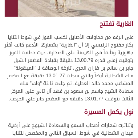
الغارية تفتتح
على الرغم من محاولات الأصايل لكسب الفوز في شوط الثنايا
بكار مفتوح الرئيسي إلا أن “الغارية” بشعارها الأدعم كانت أكثر
جهوزية وتألقاً في الهيمنة على الصدارة، حيث خطفت الفوز
بتوقيت زمني قدره 13.00.79 دقيقة بقيادة المضمر الشبل
جابر بن سالم بن فاران المري، تاركة الوصافة لـ “الميهولة”
ملك الشحانية أيضاً والتي سجلت 13.01.27 دقيقة مع المضمر
المشاغب محمد خالد العطية، ثم جاءت ثالثة “ولاء” ملك
سعادة الشيخ جاسم بن سعود بن فهد آل ثاني على المركز
الثالث بتوقيت 13.01.77 دقيقة مع المضمر جابر علي الجرحب.
نول يكمل المسيرة
وتناثرت شعارات أصحاب السمو والسعادة الشيوخ على أرضية
ميدان الشحانية في شوط السباق الثاني والمخصص للثنايا