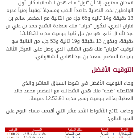
قعدان مفتوح، إلا أن “نول” ملك هجن الشحانية كان أول
الواصلين لخط النهاية حاصداً اللقب ومسجلاً توقيتاً زمنياً قدره
13 دقيقة و14 ثانية و65 جزء من الثانية مع المضمر سالم بن
فاران المري، ليكون “حراب” ملك سعادة الشيخ حمد بن علي بن
عبدالله آل ثاني هو من حل ثانيا بتوقيت قدره 13.18.31
دقيقة، وتكون 13 دقيقة و19 ثانية و53 جزء من الثانية هو
توقيت “مزيان” ملك هجن الشقب الذي وصل على المركز الثالث
بقيادة المضمر سعيد بن عبدالهادي الشهواني.
التوقيت الأفضل
وجاء التوقيت الأفضل في شوط السباق العاشر والذي
اقتنصته “ضجة” ملك هجن الشحانية مع المضمر محمد خالد
العطية وذلك بتوقيت زمني قدره 12.53.91 دقيقة.
وجاءت نتائج الأشواط الأحد عشر التي أقيمت مساء اليوم على
النحو التالي: