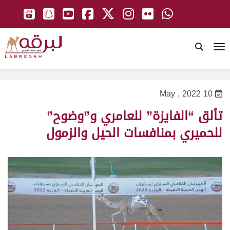
To
10 May , 2022
تألق “الفايزة” للعامري و”وضوح”
للحميري بمنافسات الحيل والزمول