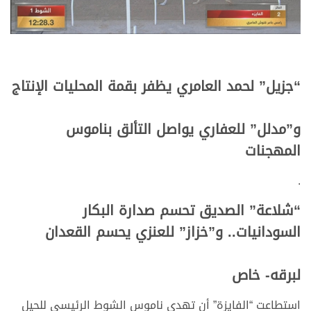
“جزيل” لحمد العامري يظفر بقمة المحليات الإنتاج
و”مدلل” للعفاري يواصل التألق بناموس
المهجنات
.
“شلاعة” الصديق تحسم صدارة البكار
السودانيات.. و”خزاز” للعنزي يحسم القعدان
لبرقه- خاص
استطاعت “الفايزة” أن تهدي ناموس الشوط الرئيسي للحيل