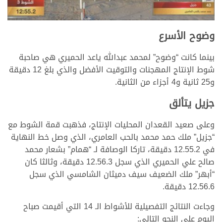
وضوح الأسرع
بينما كانت “وضوح” لمحمد عبدالله ياعد الحميري هي صاحبة
شوط الإنتاج المهجنات والتوقيت الأفضل والذي بلغ 12 دقيقة
و25 ثانية و4 أجزاء من الثانية.
جزيل يتألق
وعلى صعيد القعدان المحليات الإنتاج، فذهبت قمة الشوط مع
“جزيل” ملك حمد محمد بالحب العامري، الذي وصل خط النهاية
في 12.55.2 دقيقة، تاركا الوصافة لـ “همام” بشعار محمد
صالح علي الحميري الذي سجل 12.56.3 دقيقة، وثالثا كان
“أبهر” ملك الضعيف سيف دميثان الشامسي الذي سجل
12.56.6 دقيقة.
وجاءت النتائج التفصيلية للأشواط الـ 14 التي أقيمت صباح
اليوم على النحو التالي: