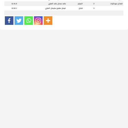
قعدان سودانيات
2
المرتجز
حامد حمدان حامد العنزي
12.41.9
3
شجاع
فيصل مهجع سليمان العنزي
12.52.1