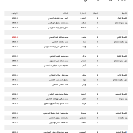
الشوط
المراكز
المطية
المالك
التوقيت
الشوط الأول
1
الفايزة
رامس عامر قانوش العامري
12.28.3
حيل محليات إنتاج
2
شهب
حمد محمد سهيل اليبهوني
12.31.8
3
سمحة
ساري بلوش براك المزروعي
12.34.0
الشوط الثاني
1
وضوح
محمد عبدالله ياعد الحميري
12.25.4
حيل مهجنات إنتاج
2
صبا
أحمد سلطان الحلامي
12.28.4
3
وبره
حمد سهيل علي ربيعه المزروعي
12.31.6
الشوط الثالث
1
جزيل
حمد محمد بالحب العامري
12.55.2
زمول محليات إنتاج
2
همام
محمد صالح علي الحميري
12.56.3
3
أبهر
الضعيف سيف دميثان الشامسي
12.56.6
الشوط الرابع
1
مدلل
عبيد هلال مبارك العفاري
12.37.1
زمول مهجنات إنتاج
2
مجد
سهيل أحمد دري الفلاحي
12.43.1
3
وبران
أحمد سلطان الحلامي
12.46.9
الشوط الخامس
1
العنود
سهيل محمد ذويب العامري
12.32.2
حيل محليات
2
أفاق
محمد سهيل عويضان العامري
12.37.7
3
مرمره
محمد صالح عبدالله حبتور العامري
12.38.8
الشوط السادس
1
سمحة
سند محسن بخيت حفيظ المزروعي
12.38.5
حيل مهجنات
2
حسايس
مطر محمد دحروي العامري
12.39.4
3
نعماء
حمد محمد سالم الوهيبي
12.39.6
ال
شوط السابع
1
الصيرمي
أحمد حمد مبارك رغاش الشامسي
13.00.4