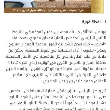
.
11 نقطة قوية
وواصل المتألق جارالله محمد بن عقيل تفوقه في الشوط
الثاني الرئيسي المخصص للقايا قعدان مفتوح، بعدما قاد
«لاهوب» ملك هجن الشحانية للفوز ببندقية القعدان مفتوح،
وقدم «لاهوب» أداء استثنائياً في شوط البندقية، تمكن من
خلاله من قلب الطاولة على كل منافسيه في الأمتار الحاسمة،
محققاً الفوز والناموس القوي في توقيت زمني قدره 7.17.2
دقيقة، متفوقاً على «غياث» و«الواثق» لهجن الرئاسة اللذين
جاءا في المركزين الثاني والثالث على الترتيب مع المضمر
المتألق محمد عتيق بن زيتون المهيري.
ثم واصل البرنس التألق واحتل صدارة الأشواط من الخامس
حتى التاسع، وبعدها من الشوط العاشر حتى الشوط الرابع
عشر ليقود 11 اسماً قوياً لهجن الشحانية للتألق اليوم، هي
على الترتيب «عسيلة» و«لاهوب» و«شهبار» و«برق»