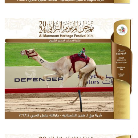
.
.
.
.