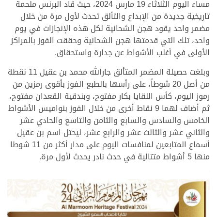
مساء اليوم الثلاثاء 19 مارس 2024، حيث قاد البرنس ملحمة
تاريخية جديدة من الإبداع والتألق تحدث لأول مرة من خلال
مضمر واحد يقود هجن الشحانية لكل هذه الإنجازات في يوم
واحد، تلك التي قدمتها هجن الشحانية وحققت الفوز بالمراكز
الأولى في أغلب الأشواط عن جدارة واستحقاق.
وبلغت حصيلة المضمر المتألق جارالله محمد بن عقيل 11 نقطة
من أصل 20 شوطاً، على رأسها بالطبع الفوز بأقوى رمزين من
رموز اليوم، كأس اللقايا بكار مفتوح، وبندقية القعدان مفتوح،
ثم أضاف لهما 9 نقاط أخرى من خلال الفوز بنواميس الأشواط
الخامس والسادس والسابع والثامن والتاسع والحادي عشر
والثاني عشر والثالث عشر والرابع عشر، ليحتل اسم بن عقيل
أسماع المتابعين لمنافسات اليوم على مدار أكثر من 11 شوطا
منها 5 أشواط متتالية في حدث نادر يحدث لأول مرة.
.