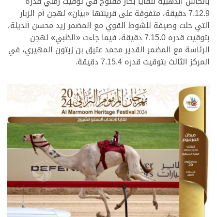
بالكأس الذهبية للقايا بكار مفتوح في توقيت زمني قدره
7.12.9 دقيقة، متفوقة على قرينتها «بيان» لهجن أم الزبار
التي حلت وصيفة للشوط القوي مع المضمر زيد محسن أنديلة،
بتوقيت قدره 7.15.0 دقيقة، فيما جاءت «الظبي» لهجن
الرئاسة مع المضمر القدير محمد عتيق بن زيتون المهيري، في
المركز الثالث بتوقيت قدره 7.15.4 دقيقة.
.