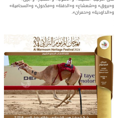
و«بروق» و«شعشاع» و«الدفنة» و«مكحول» و«السحامية»
و«الداودية» و«حمران».
.
.
.