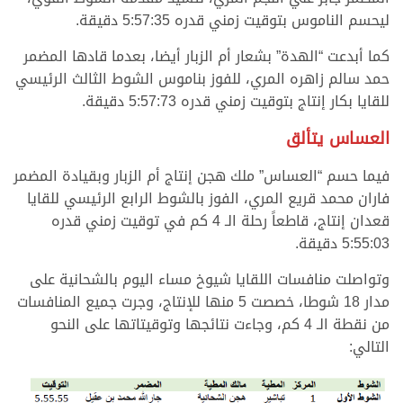
ليحسم الناموس بتوقيت زمني قدره 5:57:35 دقيقة.
كما أبدعت “الهدة” بشعار أم الزبار أيضا، بعدما قادها المضمر
حمد سالم زاهره المري، للفوز بناموس الشوط الثالث الرئيسي
للقايا بكار إنتاج بتوقيت زمني قدره 5:57:73 دقيقة.
العساس يتألق
فيما حسم “العساس” ملك هجن إنتاج أم الزبار وبقيادة المضمر
فاران محمد قريع المري، الفوز بالشوط الرابع الرئيسي للقايا
قعدان إنتاج، قاطعاً رحلة الـ 4 كم في توقيت زمني قدره
5:55:03 دقيقة.
وتواصلت منافسات اللقايا شيوخ مساء اليوم بالشحانية على
مدار 18 شوطا، خصصت 5 منها للإنتاج، وجرت جميع المنافسات
من نقطة الـ 4 كم، وجاءت نتائجها وتوقيتاتها على النحو
التالي: