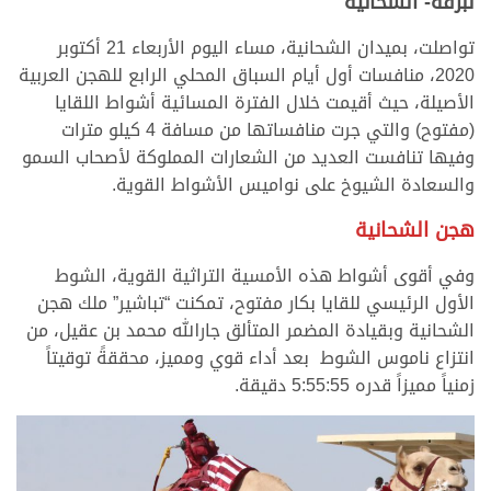
لبرقه- الشحانية
تواصلت، بميدان الشحانية، مساء اليوم الأربعاء 21 أكتوبر
2020، منافسات أول أيام السباق المحلي الرابع للهجن العربية
الأصيلة، حيث أقيمت خلال الفترة المسائية أشواط اللقايا
(مفتوح) والتي جرت منافساتها من مسافة 4 كيلو مترات
وفيها تنافست العديد من الشعارات المملوكة لأصحاب السمو
والسعادة الشيوخ على نواميس الأشواط القوية.
هجن الشحانية
وفي أقوى أشواط هذه الأمسية التراثية القوية، الشوط
الأول الرئيسي للقايا بكار مفتوح، تمكنت “تباشير” ملك هجن
الشحانية وبقيادة المضمر المتألق جارالله محمد بن عقيل، من
انتزاع ناموس الشوط بعد أداء قوي ومميز، محققةً توقيتاً
زمنياً مميزاً قدره 5:55:55 دقيقة.