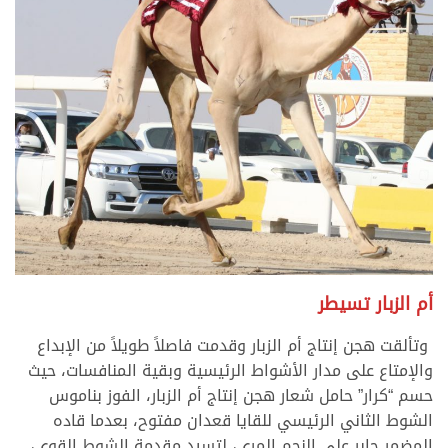
أم الزبار تسيطر
وتألقت هجن إنتاج أم الزبار وقدمت فاصلاً طويلاً من الإبداع
والإمتاع على مدار الأشواط الرئيسية وبقية المنافسات، حيث
حسم “كرار” حامل شعار هجن إنتاج أم الزبار، الفوز بناموس
الشوط الثاني الرئيسي للقايا قعدان مفتوح، بعدما قاده
المضمر جابر علي النجم المري، لتسيد مقدمة الشوط القوي،