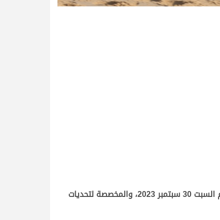
توقيتات قوية حققتها هجن أبناء القبائل في الانطلاقة الثانية لأول أيام السباق المحلي الثالث بالشحانية صباح اليوم السبت 30 سبتمبر 2023، والمخصصة لتحديات