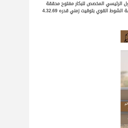
أول الرئيسي المخصص للبكار مفتوح محققة
توقيتاً زمنياً قدره 4.32.35 دقيقة، متفوقة على «براقة» ملك فيصل ناصر محمد طرجم السهلي، التي جاءت في وصافة الشوط القوي بتوقيت زمني قدره 4.32.69