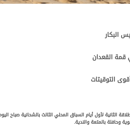
س البكار
 قمة القعدان
قوى التوقيتات
ة وحافلة بالمتعة والندية.