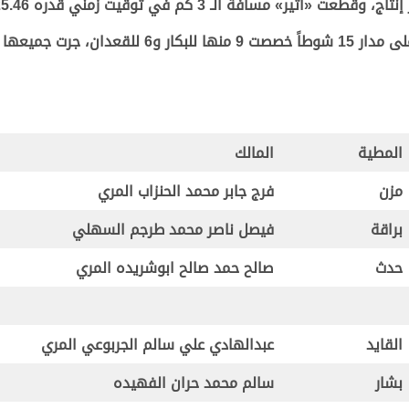
فة الـ 3 كم في توقيت زمني قدره 4.25.46 دقيقة.
المطية
المالك
مزن
فرج جابر محمد الحنزاب المري
براقة
فيصل ناصر محمد طرجم السهلي
حدث
صالح حمد صالح ابوشريده المري
القايد
عبدالهادي علي سالم الجربوعي المري
بشار
سالم محمد حران الفهيده