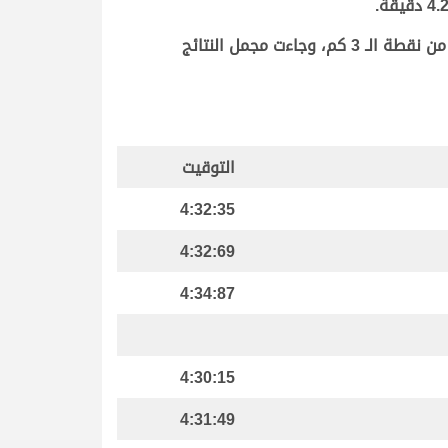
وتوالت أشواط الحقايق العامة إنتاج صباح اليوم على مدار 15 شوطاً خصصت 9 منها للبكار و6 للقعدان، جرت جميعها من نقطة الـ 3 كم، وجاءت مجمل النتائج
التوقيت
4:32:35
4:32:69
4:34:87
4:30:15
4:31:49